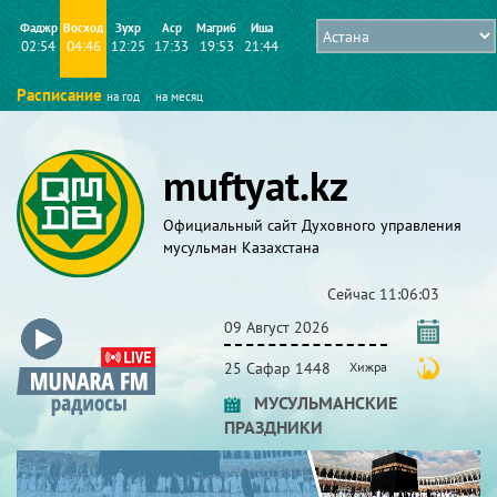
Фаджр
Восход
Зухр
Аср
Магриб
Иша
02:54
04:46
12:25
17:33
19:53
21:44
Расписание
на год
на месяц
muftyat.kz
Официальный сайт Духовного управления
мусульман Казахстана
Сейчас
11:06:04
09 Август 2026
25 Сафар 1448
Хижра
МУСУЛЬМАНСКИЕ
ПРАЗДНИКИ