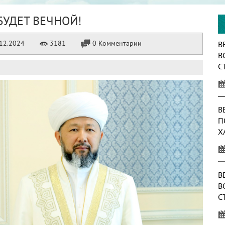
БУДЕТ ВЕЧНОЙ!
12.2024
3181
0 Комментарии
В
В
С
О
Т
В
П
Х
В
В
С
А