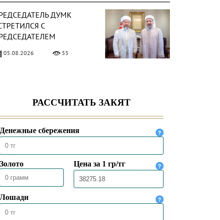
РЕДСЕДАТЕЛЬ ДУМК
СТРЕТИЛСЯ С
РЕДСЕДАТЕЛЕМ
ПРАВЛЕНИЯ ПО ДЕЛАМ
05.08.2026
55
ЕЛИГИИ ТУРЦИИ
ЕРХОВНЫЙ МУФТИЙ
СТРЕТИЛСЯ С
РЕЗВЫЧАЙНЫМ И
ОЛНОМОЧНЫМ ПОСЛОМ
04.08.2026
75
АЗАХСТАНА В ТУРЦИИ
РЕДСЕДАТЕЛЬ ДУМК
ЫСТУПИЛ С ПЯТНИЧНОЙ
РОПОВЕДЬЮ В МЕЧЕТИ
НҰРСҰЛТАН»
31.07.2026
74