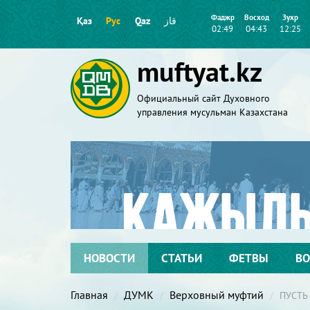
Фаджр
Восход
Зухр
Қаз
Рус
Qaz
قاز
02:49
04:43
12:25
muftyat.kz
Официальный сайт Духовного
управления мусульман Казахстана
НОВОСТИ
СТАТЬИ
ФЕТВЫ
ВО
Главная
ДУМК
Верховный муфтий
ПУСТЬ