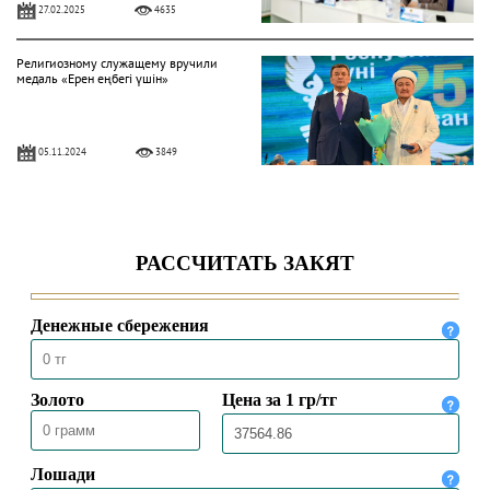
27.02.2025
4635
Религиозному служащему вручили
медаль «Ерен еңбегі үшін»
05.11.2024
3849
НАЗНАЧЕН ДИРЕКТОР ИСЛАМСКОГО
НАУЧНО-ИССЛЕДОВАТЕЛЬСКОГО
ИНСТИТУТА
31.07.2024
4768
77 отечественным религиозным
специалистам вручены специальные
сертификаты
09.07.2024
4981