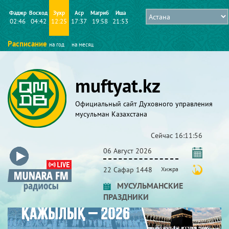
Фаджр
Восход
Зухр
Аср
Магриб
Иша
02:46
04:42
12:25
17:37
19:58
21:53
Расписание
на год
на месяц
muftyat.kz
Официальный сайт Духовного управления
мусульман Казахстана
Сейчас
16:11:57
06 Август 2026
22 Сафар 1448
Хижра
МУСУЛЬМАНСКИЕ
ПРАЗДНИКИ