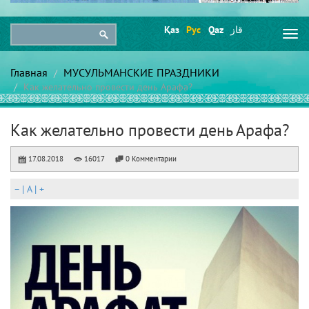
Қаз
Рус
Qaz
قاز
Togg
navi
Главная
МУСУЛЬМАНСКИЕ ПРАЗДНИКИ
Как желательно провести день Арафа?
Как желательно провести день Арафа?
17.08.2018
16017
0 Комментарии
–
|
A
|
+