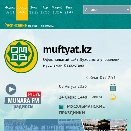
Фаджр
Восход
Зухр
Аср
Магриб
Иша
02:51
04:45
12:25
17:35
19:54
21:47
Расписание
на год
на месяц
muftyat.kz
Официальный сайт Духовного управления
мусульман Казахстана
Сейчас
09:42:52
08 Август 2026
24 Сафар 1448
Хижра
МУСУЛЬМАНСКИЕ
ПРАЗДНИКИ