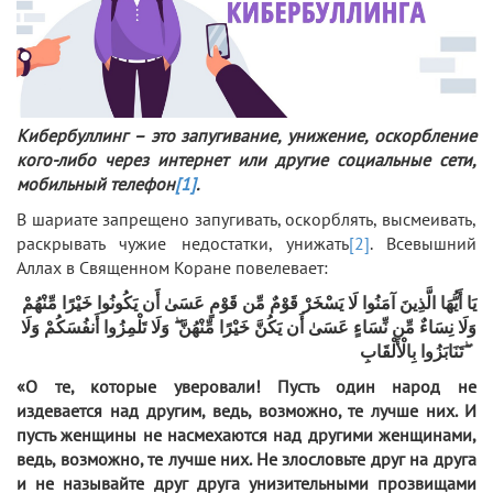
Кибербуллинг – это запугивание, унижение, оскорбление
кого-либо через интернет или другие социальные сети,
мобильный телефон
[1]
.
В шариате запрещено запугивать, оскорблять, высмеивать,
раскрывать чужие недостатки, унижать
[2]
. Всевышний
Аллах в Священном Коране повелевает:
يَا أَيُّهَا الَّذِينَ آمَنُوا لَا يَسْخَرْ قَوْمٌ مِّن قَوْمٍ عَسَىٰ أَن يَكُونُوا خَيْرًا مِّنْهُمْ
وَلَا نِسَاءٌ مِّن نِّسَاءٍ عَسَىٰ أَن يَكُنَّ خَيْرًا مِّنْهُنَّ ۖ وَلَا تَلْمِزُوا أَنفُسَكُمْ وَلَا
تَنَابَزُوا بِالْأَلْقَابِ ۖ
«О те, которые уверовали! Пусть один народ не
издевается над другим, ведь, возможно, те лучше них. И
пусть женщины не насмехаются над другими женщинами,
ведь, возможно, те лучше них. Не злословьте друг на друга
и не называйте друг друга унизительными прозвищами