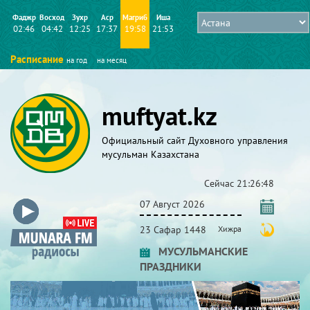
Фаджр
Восход
Зухр
Аср
Магриб
Иша
02:46
04:42
12:25
17:37
19:58
21:53
Расписание
на год
на месяц
muftyat.kz
Официальный сайт Духовного управления
мусульман Казахстана
Сейчас
21:26:48
07 Август 2026
23 Сафар 1448
Хижра
МУСУЛЬМАНСКИЕ
ПРАЗДНИКИ