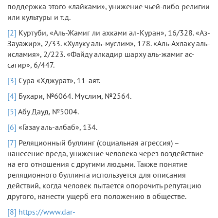
поддержка этого «лайками», унижение чьей-либо религии
или культуры и т.д.
[2]
Куртуби, «Аль-Жамиг ли ахками ал-Куран», 16/328. «Аз-
Зауажир», 2/33. «Хулуку аль-муслим», 178. «Аль-Ахлаку аль-
исламия», 2/223. «Файду алкадир шарху аль-жамиг ас-
сагир», 6/447.
[3]
Сура «Хджурат», 11-аят.
[4]
Бухари, №6064. Мүслим, №2564.
[5]
Абу Дауд, №5004.
[6]
«Газау аль-албаб», 134.
[7]
Реляционный буллинг (социальная агрессия) –
нанесение вреда, унижение человека через воздействие
на его отношения с другими людьми. Также понятие
реляционного буллинга используется для описания
действий, когда человек пытается опорочить репутацию
другого, нанести ущерб его положению в обществе.
[8]
https://www.dar-