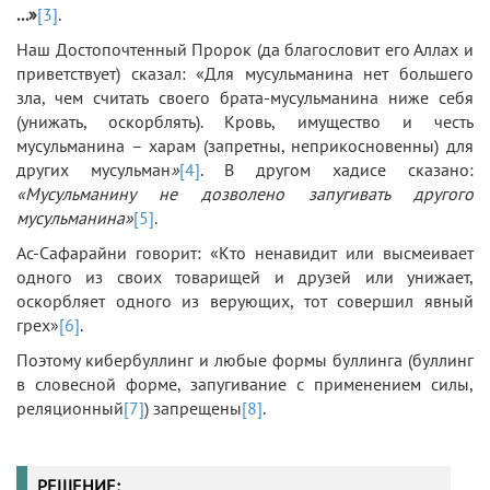
...»
[3]
.
Наш Достопочтенный Пророк (да благословит его Аллах и
приветствует) сказал: «Для мусульманина нет большего
зла, чем считать своего брата-мусульманина ниже себя
(унижать, оскорблять). Кровь, имущество и честь
мусульманина – харам (запретны, неприкосновенны) для
других мусульман
»
[4]
. В другом хадисе сказано:
«Мусульманину не дозволено запугивать другого
мусульманина»
[5]
.
Ас-Сафарайни говорит: «Кто ненавидит или высмеивает
одного из своих товарищей и друзей или унижает,
оскорбляет одного из верующих, тот совершил явный
грех»
[6]
.
Поэтому кибербуллинг и любые формы буллинга (буллинг
в словесной форме, запугивание с применением силы,
реляционный
[7]
) запрещены
[8]
.
РЕШЕНИЕ: