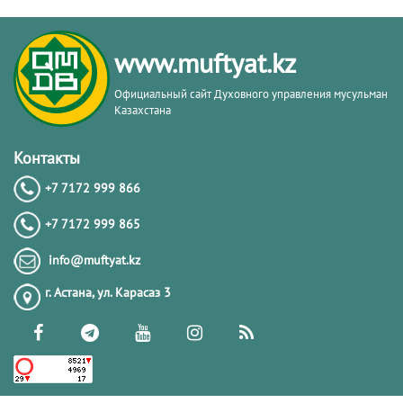
КАКИЕ АЯТЫ НЕОБХОДИМО ЧИТАТЬ
ПРИ ПОСЕЩЕНИИ МОГИЛЫ?
www.muftyat.kz
25.04.2024
102399
Официальный сайт Духовного управления мусульман
Казахстана
ИСТИНА ЛИ ПОЯВЛЕНИЕ ИМАМА
МАХДИ ПЕРЕД КОНЦОМ СВЕТА?
Контакты
+7 7172 999 866
18.08.2022
99674
+7 7172 999 865
МОЖЕТ ЛИ ДЖИНН ВСЕЛИТЬСЯ В
info@muftyat.kz
РЕБЕНКА?
г. Астана, ул. Карасаз 3
03.09.2020
97458
ЧТО ГОВОРИТ ИСЛАМ О
ГОМОСЕКСУАЛИЗМЕ?