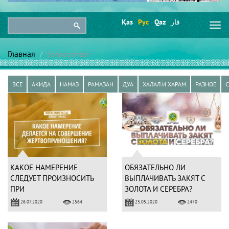
Қаз
Рус
Qaz
قاز
Togg
navi
Главная
Вопрос-ответ
ВСЕ
АКИДА
НАМАЗ
РАМАЗАН
ДУА
ХАЛАЛ И ХАРАМ
РАЗНОЕ
КАКОЕ НАМЕРЕНИЕ
ОБЯЗАТЕЛЬНО ЛИ
СЛЕДУЕТ ПРОИЗНОСИТЬ
ВЫПЛАЧИВАТЬ ЗАКЯТ С
ПРИ
ЗОЛОТА И СЕРЕБРА?
ЖЕРТВОПРИНОШЕНИИ?
26.07.2020
25.05.2020
2564
2470