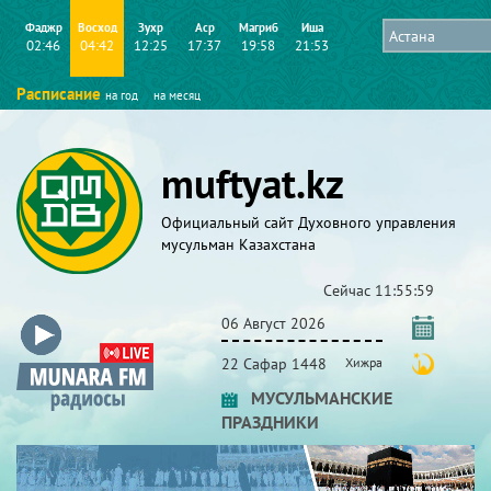
Фаджр
Восход
Зухр
Аср
Магриб
Иша
02:46
04:42
12:25
17:37
19:58
21:53
Расписание
на год
на месяц
muftyat.kz
Официальный сайт Духовного управления
мусульман Казахстана
Сейчас
11:56:00
06 Август 2026
22 Сафар 1448
Хижра
МУСУЛЬМАНСКИЕ
ПРАЗДНИКИ