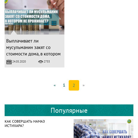
Выплачивает ли
мусульманин закят со
стоимости дома, в котором
не проживает?
24.05.2020
2733
«
1
»
2
Популярные
КАК СОВЕРШАТЬ НАМАЗ
ИСТИХАРА?