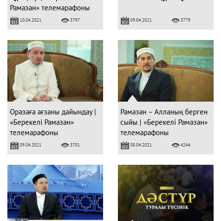
Рамазан» телемарафоны
10.04.2021
09.04.2021
3797
3779
Оразаға ағзаны дайындау |
Рамазан – Алланың берген
«Берекелі Рамазан»
сыйы | «Берекелі Рамазан»
телемарафоны
телемарафоны
09.04.2021
08.04.2021
3701
4244