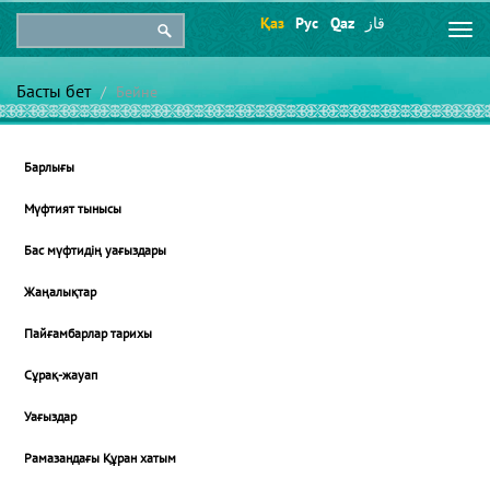
Қаз
Рус
Qaz
قاز
Togg
navi
Басты бет
Бейне
Барлығы
Мүфтият тынысы
Бас мүфтидің уағыздары
Жаңалықтар
Пайғамбарлар тарихы
Сұрақ-жауап
Уағыздар
Рамазандағы Құран хатым