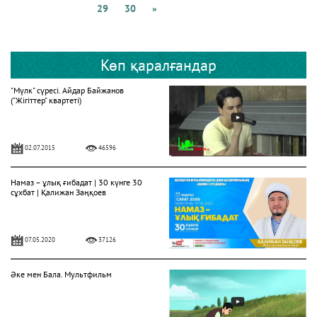
29
30
»
Көп қаралғандар
"Мүлк" сүресі. Айдар Байжанов
("Жігіттер" квартеті)
02.07.2015
46596
Намаз – ұлық ғибадат | 30 күнге 30
сұхбат | Қалижан Заңқоев
07.05.2020
37126
Әке мен Бала. Мультфильм