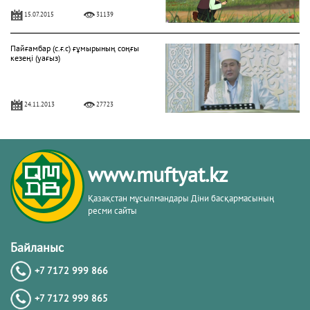
15.07.2015
31139
Пайғамбар (с.ғ.с) ғұмырының соңғы
кезеңі (уағыз)
24.11.2013
27723
"Фатиха" сүресі
www.muftyat.kz
11.04.2016
27170
Қазақстан мұсылмандары Діни басқармасының
ресми сайты
Жалқаулық - жат қылық | Қуаныш
АБИШЕВ
Байланыс
+7 7172 999 866
23.10.2015
26401
+7 7172 999 865