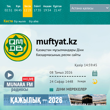
Таң
Күн
Бесін
Екінті
Ақшам
Құптан
02:51
04:45
12:25
17:35
19:54
21:47
Кесте
бір жылға
бір айға
muftyat.kz
Қазақстан мұсылмандары Діни
басқармасының ресми сайты
Қазір
14:59:45
08 Тамыз 2026
24 Сафар 1448
Хижра
ДІНИ МЕРЕКЕЛЕР