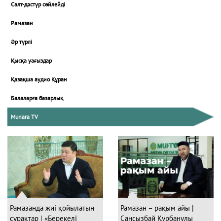
Салт-дәстүр сөйлейді
Рамазан
Әр түрлі
Қысқа уағыздар
Қазақша аудио Құран
Балаларға базарлық
Munara TV
Рамазанда жиі қойылатын
Рамазан – рақым айы |
сұрақтар | «Берекелі
Сансызбай Құрбанұлы