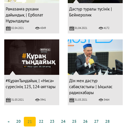
Рамазанға рухани
Дәстүр туралы түсінік |
дайындық | Ерболат
Бейнеролик
Нұрылдаұлы
02.04.2021
01.04.2021
4349
4172
#ҚұранТыңдайық | «Ниса»
Дін мен дәстүр
сүресінің 123, 124-аяттары
сабақтастығы | Ықылас
радиохабары
31.03.2021
31.03.2021
3941
3464
«
20
22
23
24
25
26
27
28
21