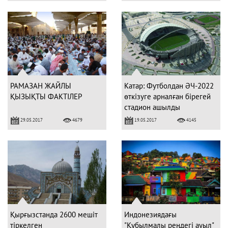
РАМАЗАН ЖАЙЛЫ
Катар: Футболдан ӘЧ-2022
ҚЫЗЫҚТЫ ФАКТІЛЕР
өткізуге арналған бірегей
стадион ашылды
29.05.2017
19.05.2017
4679
4145
Қырғызстанда 2600 мешіт
Индонезиядағы
тіркелген
"Құбылмалы реңдегі ауыл"