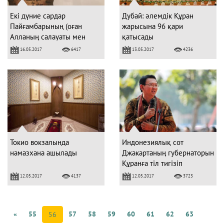
Екі дүние сардар
Дубай: әлемдік Құран
Пайғамбарының (оған
жарысына 96 қари
Алланың салауаты мен
қатысады
сәлемі болсын) жаздырған
16.05.2017
13.05.2017
6417
4236
хаттары (ФОТО)
Токио вокзалында
Индонезиялық сот
намазхана ашылады
Джакартаның губернаторын
Құранға тіл тигізіп
балағаттағаны үшін 2
12.05.2017
12.05.2017
4137
3723
жылға соттады
«
55
57
58
59
60
61
62
63
56