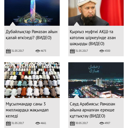
Дубайлықтар Рамазан айын
Қырғыз мүфтиі АҚШ-та
қалай өткізеді? (ВИДЕО)
католик шіркеуінде азан
шақырды (ВИДЕО)
31.05.2017
31.05.2017
4675
4300
Мұсылмандар саны 3
Сауд Арабиясы: Рамазан
миллиардқа жақындап
айына арналған ерекше
келеді
құттықтау (ВИДЕО)
31.05.2017
30.05.2017
4661
4907