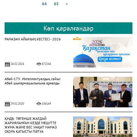
64
65
»
Көп қаралғандар
РАМАЗАН АЙЫНЫҢ КЕСТЕСІ - 2026
26.02.2026
672266
Абай-175: Интеллектуалдық сайыс
Абай шығармашылығына арналды
29.02.2020
186169
ҚМДБ: ТӨТЕНШЕ ЖАҒДАЙ
ЖАРИЯЛАНҒАН КЕЗДЕ МЕШІТТЕ
ЖҰМА ЖӘНЕ БЕС УАҚЫТ НАМАЗ
ОҚУҒА ҚАТЫСТЫ ПӘТУА