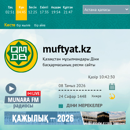
Таң
Күн
Бесін
Екінті
Ақшам
Құптан
02:51
04:45
12:25
17:35
19:54
21:47
Кесте
бір жылға
бір айға
muftyat.kz
Қазақстан мұсылмандары Діни
басқармасының ресми сайты
Қазір
10:42:31
08 Тамыз 2026
24 Сафар 1448
Хижра
ДІНИ МЕРЕКЕЛЕР