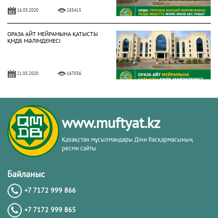
16.03.2020
185415
ОРАЗА АЙТ МЕЙРАМЫНА ҚАТЫСТЫ
ҚМДБ МӘЛІМДЕМЕСІ
21.05.2020
167036
БИЫЛ РАМАЗАН АЙЫ 13 СӘУІРДЕ
БАСТАЛАДЫ (ФОТО)
www.muftyat.kz
02.04.2021
158032
Қазақстан мұсылмандары Діни басқармасының
ресми сайты
3 МАМЫРДАН БАСТАП ЖҰМА
НАМАЗЫН ОҚУҒА РЕСМИ РҰҚСАТ
Байланыс
БЕРІЛДІ (ФОТО)
+7 7172 999 866
02.05.2021
150312
+7 7172 999 865