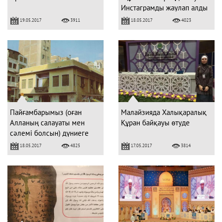
Инстаграмды жаулап алды
(ФОТО)
19.05.2017
18.05.2017
3911
4023
Пайғамбарымыз (оған
Малайзияда Халықаралық
Алланың салауаты мен
Құран байқауы өтуде
сәлемі болсын) дүниеге
келген үй (ФОТО)
18.05.2017
17.05.2017
4825
3814