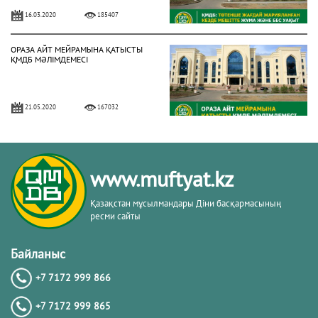
16.03.2020
185407
ОРАЗА АЙТ МЕЙРАМЫНА ҚАТЫСТЫ
ҚМДБ МӘЛІМДЕМЕСІ
21.05.2020
167032
БИЫЛ РАМАЗАН АЙЫ 13 СӘУІРДЕ
БАСТАЛАДЫ (ФОТО)
www.muftyat.kz
02.04.2021
158029
Қазақстан мұсылмандары Діни басқармасының
ресми сайты
3 МАМЫРДАН БАСТАП ЖҰМА
НАМАЗЫН ОҚУҒА РЕСМИ РҰҚСАТ
Байланыс
БЕРІЛДІ (ФОТО)
+7 7172 999 866
02.05.2021
150311
+7 7172 999 865