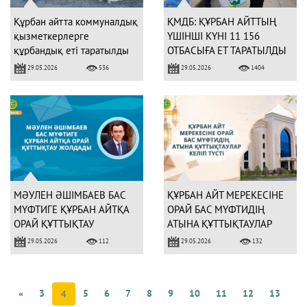
Құрбан айтта коммуналдық
ҚМДБ: ҚҰРБАН АЙТТЫҢ
қызметкерлерге
ҮШІНШІ КҮНІ 11 156
құрбандық еті таратылды
ОТБАСЫҒА ЕТ ТАРАТЫЛДЫ
(29.05.2026)
29.05.2026
29.05.2026
536
1404
МӘУЛЕН ӘШІМБАЕВ БАС
ҚҰРБАН АЙТ МЕРЕКЕСІНЕ
МҮФТИГЕ ҚҰРБАН АЙТҚА
ОРАЙ БАС МҮФТИДІҢ
ОРАЙ ҚҰТТЫҚТАУ
АТЫНА ҚҰТТЫҚТАУЛАР
ЖОЛДАДЫ
КЕЛІП ТҮСТІ
29.05.2026
29.05.2026
112
132
«
3
5
6
7
8
9
10
11
12
13
4