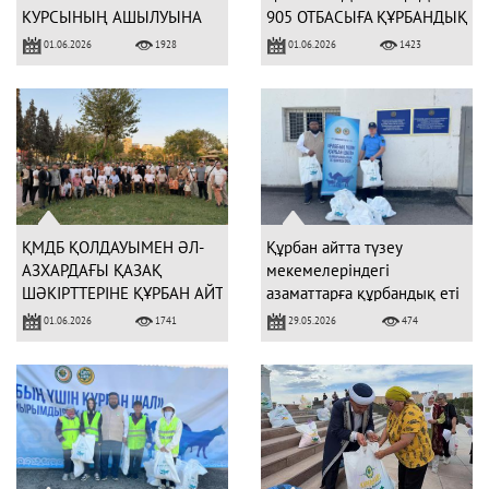
КУРСЫНЫҢ АШЫЛУЫНА
905 ОТБАСЫҒА ҚҰРБАНДЫҚ
ҚАТЫСТЫ
ЕТІН ТАРАТТЫ
01.06.2026
01.06.2026
1928
1423
ҚМДБ ҚОЛДАУЫМЕН ӘЛ-
Құрбан айтта түзеу
АЗХАРДАҒЫ ҚАЗАҚ
мекемелеріндегі
ШӘКІРТТЕРІНЕ ҚҰРБАН АЙТ
азаматтарға құрбандық еті
МЕРЕКЕСІ
таратылды
01.06.2026
29.05.2026
1741
474
ҰЙЫМДАСТЫРЫЛДЫ