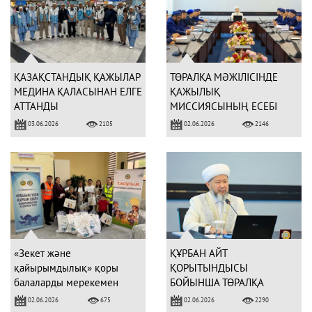
ҚАЗАҚСТАНДЫҚ ҚАЖЫЛАР
ТӨРАЛҚА МӘЖІЛІСІНДЕ
МЕДИНА ҚАЛАСЫНАН ЕЛГЕ
ҚАЖЫЛЫҚ
АТТАНДЫ
МИССИЯСЫНЫҢ ЕСЕБІ
ТЫҢДАЛДЫ
03.06.2026
02.06.2026
2105
2146
«Зекет және
ҚҰРБАН АЙТ
қайырымдылық» қоры
ҚОРЫТЫНДЫСЫ
балаларды мерекемен
БОЙЫНША ТӨРАЛҚА
құттықтады
МӘЖІЛІСІ ӨТТІ
02.06.2026
02.06.2026
675
2290