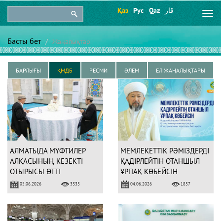
Қаз
Рус
Qaz
قاز
Togg
navi
Басты бет
Жаңалықтар
БАРЛЫҒЫ
ҚМДБ
РЕСМИ
ӘЛЕМ
ЕЛ ЖАҢАЛЫҚТАРЫ
АЛМАТЫДА МҮФТИЛЕР
МЕМЛЕКЕТТІК РӘМІЗДЕРДІ
АЛҚАСЫНЫҢ КЕЗЕКТІ
ҚАДІРЛЕЙТІН ОТАНШЫЛ
ОТЫРЫСЫ ӨТТІ
ҰРПАҚ КӨБЕЙСІН
05.06.2026
04.06.2026
3335
1857