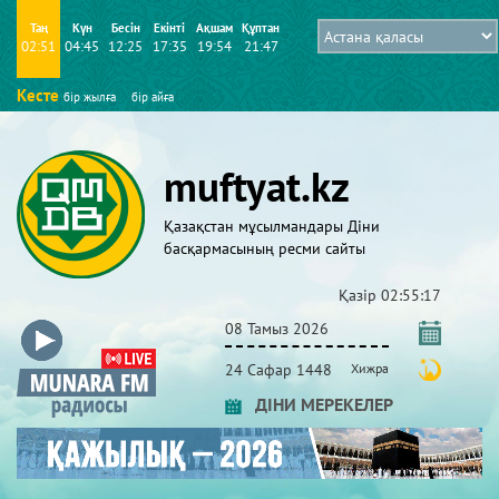
Таң
Күн
Бесін
Екінті
Ақшам
Құптан
02:51
04:45
12:25
17:35
19:54
21:47
Кесте
бір жылға
бір айға
muftyat.kz
Қазақстан мұсылмандары Діни
басқармасының ресми сайты
Қазір
02:55:18
08 Тамыз 2026
24 Сафар 1448
Хижра
ДІНИ МЕРЕКЕЛЕР