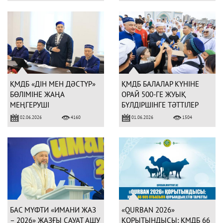
ҚМДБ «ДІН МЕН ДӘСТҮР»
ҚМДБ БАЛАЛАР КҮНІНЕ
БӨЛІМІНЕ ЖАҢА
ОРАЙ 500-ГЕ ЖУЫҚ
МЕҢГЕРУШІ
БҮЛДІРШІНГЕ ТӘТТІЛЕР
ТАҒАЙЫНДАЛДЫ
ТАРАТТЫ
02.06.2026
01.06.2026
4160
1504
БАС МҮФТИ «ИМАНИ ЖАЗ
«QURBAN 2026»
– 2026» ЖАЗҒЫ САУАТ АШУ
ҚОРЫТЫНДЫСЫ: ҚМДБ 66