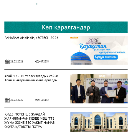
»
Көп қаралғандар
РАМАЗАН АЙЫНЫҢ КЕСТЕСІ - 2026
26.02.2026
672234
Абай-175: Интеллектуалдық сайыс
Абай шығармашылығына арналды
29.02.2020
186167
ҚМДБ: ТӨТЕНШЕ ЖАҒДАЙ
ЖАРИЯЛАНҒАН КЕЗДЕ МЕШІТТЕ
ЖҰМА ЖӘНЕ БЕС УАҚЫТ НАМАЗ
ОҚУҒА ҚАТЫСТЫ ПӘТУА