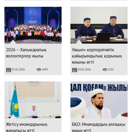
2026 – Халықаралық
Уақып» корпоративтік
волонтерлер жылы
қайырымдылық қорының
жиыны өтті
31.01.2026
23.01.2026
2459
2155
Жетісу имамдарының
БҚО: Имамдардың алғашқы
жиналысы өтті
жиын өтті