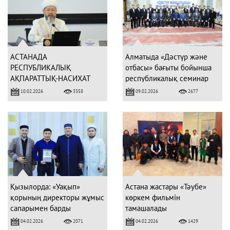
АСТАНАДА
Алматыда «Дәстүр және
РЕСПУБЛИКАЛЫҚ
отбасы» бағыты бойынша
АҚПАРАТТЫҚ-НАСИХАТ
республикалық семинар
ТОБЫНА ҮМІТКЕРЛЕРМЕН
өтті
10.02.2026
09.02.2026
3358
2677
АТТЕСТАЦИЯ ӨТТІ
Қызылорда: «Уақып»
Астана жастары «Тәубе»
қорының директоры жұмыс
көркем фильмін
сапарымен барды
тамашалады
04.02.2026
04.02.2026
2071
1429