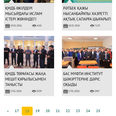
ҚМДБ ӨКІЛДЕРІ
РӘТБЕК ҚАЖЫ
МЫСЫРДАҒЫ ИСЛАМ
НЫСАНБАЙҰЛЫ ХАЗРЕТТІ
ІСТЕРІ ЖӨНІНДЕГІ
АҚТЫҚ САПАРҒА ШЫҒАРЫП
ХАЛЫҚАРАЛЫҚ
САЛУ РӘСІМІ ӨТТІ
19.01.2026
18.01.2026
4181
7129
КОНФЕРЕНЦИЯҒА
ҚАТЫСУДА
ҚМДБ ТӨРАҒАСЫ ЖАҢА
БАС МҮФТИ ИНСТИТУТ
МЕШІТ ҚҰРЫЛЫСЫМЕН
ШӘКІРТТЕРІНЕ ДӘРІС
ТАНЫСТЫ
ОҚЫДЫ
17.01.2026
17.01.2026
3259
2967
«
17
19
20
21
22
23
24
25
18