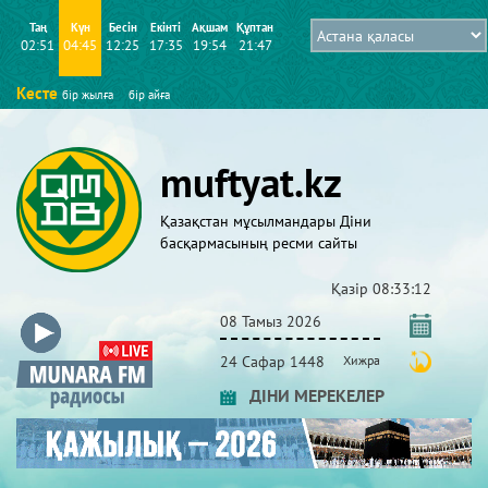
Таң
Күн
Бесін
Екінті
Ақшам
Құптан
02:51
04:45
12:25
17:35
19:54
21:47
Кесте
бір жылға
бір айға
muftyat.kz
Қазақстан мұсылмандары Діни
басқармасының ресми сайты
Қазір
08:33:13
08 Тамыз 2026
24 Сафар 1448
Хижра
ДІНИ МЕРЕКЕЛЕР