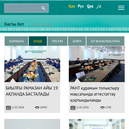
Қаз
Рус
Qaz
قاز
Togg
navi
Басты бет
Жаңалықтар
БАРЛЫҒЫ
ҚМДБ
РЕСМИ
ӘЛЕМ
ЕЛ ЖАҢАЛЫҚТАРЫ
БИЫЛҒЫ РАМАЗАН АЙЫ 19
РАНТ құрамын толықтыру
АҚПАНДА БАСТАЛАДЫ
мақсатында аттестаттау
қортындыланды
11.02.2026
11.02.2026
10492
1700