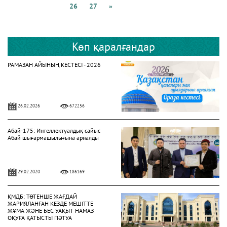
26
27
»
Көп қаралғандар
РАМАЗАН АЙЫНЫҢ КЕСТЕСІ - 2026
26.02.2026
672256
Абай-175: Интеллектуалдық сайыс
Абай шығармашылығына арналды
29.02.2020
186169
ҚМДБ: ТӨТЕНШЕ ЖАҒДАЙ
ЖАРИЯЛАНҒАН КЕЗДЕ МЕШІТТЕ
ЖҰМА ЖӘНЕ БЕС УАҚЫТ НАМАЗ
ОҚУҒА ҚАТЫСТЫ ПӘТУА