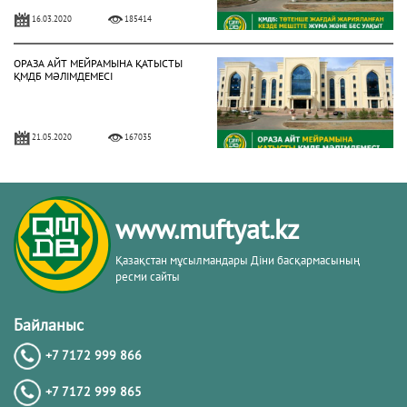
16.03.2020
185414
ОРАЗА АЙТ МЕЙРАМЫНА ҚАТЫСТЫ
ҚМДБ МӘЛІМДЕМЕСІ
21.05.2020
167035
БИЫЛ РАМАЗАН АЙЫ 13 СӘУІРДЕ
БАСТАЛАДЫ (ФОТО)
www.muftyat.kz
02.04.2021
158032
Қазақстан мұсылмандары Діни басқармасының
ресми сайты
3 МАМЫРДАН БАСТАП ЖҰМА
НАМАЗЫН ОҚУҒА РЕСМИ РҰҚСАТ
Байланыс
БЕРІЛДІ (ФОТО)
+7 7172 999 866
02.05.2021
150312
+7 7172 999 865