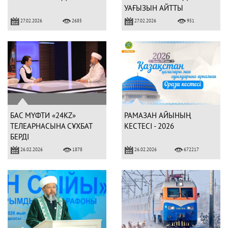
УАҒЫЗЫН АЙТТЫ
27.02.2026
27.02.2026
2685
951
БАС МҮФТИ «24KZ»
РАМАЗАН АЙЫНЫҢ
ТЕЛЕАРНАСЫНА СҰХБАТ
КЕСТЕСІ - 2026
БЕРДІ
26.02.2026
26.02.2026
1878
672217