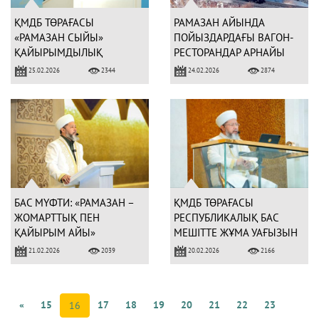
ҚМДБ ТӨРАҒАСЫ
РАМАЗАН АЙЫНДА
«РАМАЗАН СЫЙЫ»
ПОЙЫЗДАРДАҒЫ ВАГОН-
ҚАЙЫРЫМДЫЛЫҚ
РЕСТОРАНДАР АРНАЙЫ
МАРАФОНЫНА ҚАТЫСТЫ
КЕСТЕ БОЙЫНША ҚЫЗМЕТ
25.02.2026
24.02.2026
2344
2874
КӨРСЕТЕДІ
БАС МҮФТИ: «РАМАЗАН –
ҚМДБ ТӨРАҒАСЫ
ЖОМАРТТЫҚ ПЕН
РЕСПУБЛИКАЛЫҚ БАС
ҚАЙЫРЫМ АЙЫ»
МЕШІТТЕ ЖҰМА УАҒЫЗЫН
АЙТТЫ
21.02.2026
20.02.2026
2039
2166
«
15
17
18
19
20
21
22
23
16