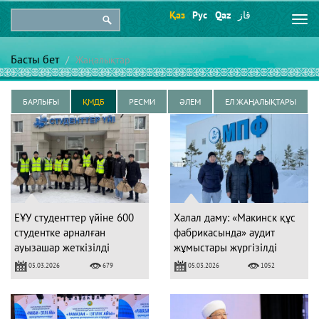
Қаз
Рус
Qaz
قاز
Togg
navi
Басты бет
Жаңалықтар
БАРЛЫҒЫ
ҚМДБ
РЕСМИ
ӘЛЕМ
ЕЛ ЖАҢАЛЫҚТАРЫ
ЕҰУ студенттер үйіне 600
Халал даму: «Макинск құс
студентке арналған
фабрикасында» аудит
ауызашар жеткізілді
жұмыстары жүргізілді
05.03.2026
05.03.2026
679
1052