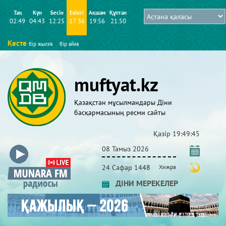
Таң
Күн
Бесін
Екінті
Ақшам
Құптан
02:49
04:43
12:25
17:36
19:56
21:50
Кесте
бір жылға
бір айға
muftyat.kz
Қазақстан мұсылмандары Діни
басқармасының ресми сайты
Қазір
19:49:45
08 Тамыз 2026
24 Сафар 1448
Хижра
ДІНИ МЕРЕКЕЛЕР