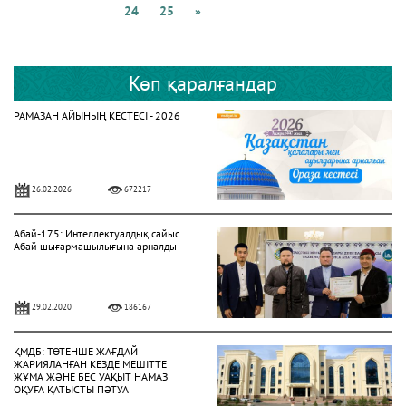
24
25
»
Көп қаралғандар
РАМАЗАН АЙЫНЫҢ КЕСТЕСІ - 2026
26.02.2026
672217
Абай-175: Интеллектуалдық сайыс
Абай шығармашылығына арналды
29.02.2020
186167
ҚМДБ: ТӨТЕНШЕ ЖАҒДАЙ
ЖАРИЯЛАНҒАН КЕЗДЕ МЕШІТТЕ
ЖҰМА ЖӘНЕ БЕС УАҚЫТ НАМАЗ
ОҚУҒА ҚАТЫСТЫ ПӘТУА