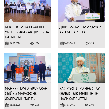
ҚМДБ ТӨРАҒАСЫ «ӨМІРГЕ
ДІНИ БАСҚАРМА АҚТАУДА
ҮМІТ СЫЙЛА» АКЦИЯСЫНА
АУЫЗАШАР БЕРДІ
ҚАТЫСТЫ
04.03.2026
04.03.2026
1254
1824
МАҢҒЫСТАУДА «РАМАЗАН
БАС МҮФТИ МАҢҒЫСТАУ
СЫЙЫ» МАРАФОНЫ
ОБЛЫСТЫҚ МЕШІТІНДЕ
ЖАЛҒАСЫН ТАПТЫ
НАСИХАТ АЙТТЫ
03.03.2026
03.03.2026
1596
1500