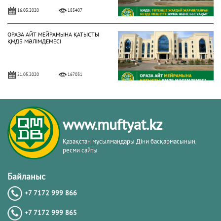
16.03.2020
185407
ОРАЗА АЙТ МЕЙРАМЫНА ҚАТЫСТЫ
ҚМДБ МӘЛІМДЕМЕСІ
21.05.2020
167031
БИЫЛ РАМАЗАН АЙЫ 13 СӘУІРДЕ
БАСТАЛАДЫ (ФОТО)
www.muftyat.kz
02.04.2021
158029
Қазақстан мұсылмандары Діни басқармасының
ресми сайты
3 МАМЫРДАН БАСТАП ЖҰМА
НАМАЗЫН ОҚУҒА РЕСМИ РҰҚСАТ
Байланыс
БЕРІЛДІ (ФОТО)
+7 7172 999 866
02.05.2021
150311
+7 7172 999 865