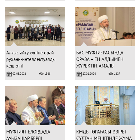
Алғыс айту күніне орай
БАС МҮФТИ: РАСЫНДА
рухани-интеллектуалды
ОРАЗА – ЕҢ АЛДЫМЕН
кеш өтті
ЖҮРЕКТІҢ АМАЛЫ
02.03.2026
27.02.2026
1368
1627
МҮФТИЯТ ЕЛОРДАДА
ҚМДБ ТӨРАҒАСЫ ӘЗІРЕТ
АУЫЗАШАР БЕРДІ
СҰЛТАН МЕШІТІНДЕ ЖҰМА