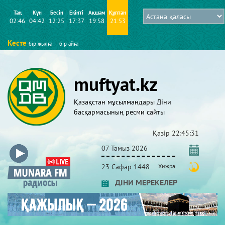
Таң
Күн
Бесін
Екінті
Ақшам
Құптан
02:46
04:42
12:25
17:37
19:58
21:53
Кесте
бір жылға
бір айға
muftyat.kz
Қазақстан мұсылмандары Діни
басқармасының ресми сайты
Қазір
22:45:31
07 Тамыз 2026
23 Сафар 1448
Хижра
ДІНИ МЕРЕКЕЛЕР