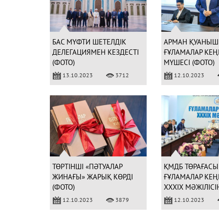
БАС МҮФТИ ШЕТЕЛДІК
АРМАН ҚУАНЫШ
ДЕЛЕГАЦИЯМЕН КЕЗДЕСТІ
ҒҰЛАМАЛАР КЕҢ
(ФОТО)
МҮШЕСІ (ФОТО)
13.10.2023
3712
12.10.2023
ТӨРТІНШІ «ПӘТУАЛАР
ҚМДБ ТӨРАҒАСЫ
ЖИНАҒЫ» ЖАРЫҚ КӨРДІ
ҒҰЛАМАЛАР КЕҢ
(ФОТО)
XXXIX МӘЖІЛІСІ
ҚОРЫТЫНДЫЛАД
12.10.2023
3879
12.10.2023