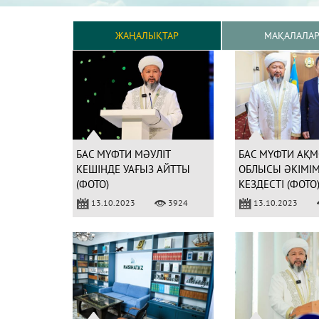
ЖАҢАЛЫҚТАР
МАҚАЛАЛА
БАС МҮФТИ МӘУЛІТ
БАС МҮФТИ АҚМ
КЕШІНДЕ УАҒЫЗ АЙТТЫ
ОБЛЫСЫ ӘКІМІ
(ФОТО)
КЕЗДЕСТІ (ФОТО
13.10.2023
3924
13.10.2023