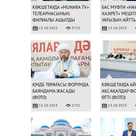
КӨКШЕТАУДА «MUNARA TV»
БАС МҮФТИ «НА
ТЕЛЕАРНАСЫНЫҢ
ХАЗІРЕТ» МЕШІТ
ФИЛИАЛЫ АШЫЛДЫ
УАҒЫЗЫН АЙТТЫ
(ФОТО)
13.10.2023
3715
13.10.2023
ҚМДБ ТӨРАҒАСЫ ФОРУМДА
КӨКШЕТАУДА А
БАЯНДАМА ЖАСАДЫ
АҚСАҚАЛДАР Ф
(ФОТО)
ӨТТІ (ФОТО)
13.10.2023
2732
13.10.2023