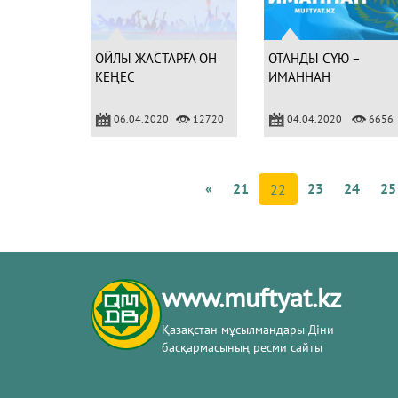
ОЙЛЫ ЖАСТАРҒА ОН
ОТАНДЫ СҮЮ –
КЕҢЕС
ИМАННАН
06.04.2020
12720
04.04.2020
6656
«
21
23
24
25
22
www.muftyat.kz
Қазақстан мұсылмандары Діни
басқармасының ресми сайты