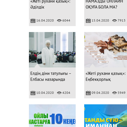
«Жеті рухани қазық»:
НАМАЗДЫ ОНЛАЙН
Әділдік
ОҚУҒА БОЛА МА?
16.04.2020
6044
15.04.2020
7913
Елдің діни татулығы –
«Жеті рухани қазық»:
Елбасы назарында
Еңбекқорлық
10.04.2020
4204
09.04.2020
5949