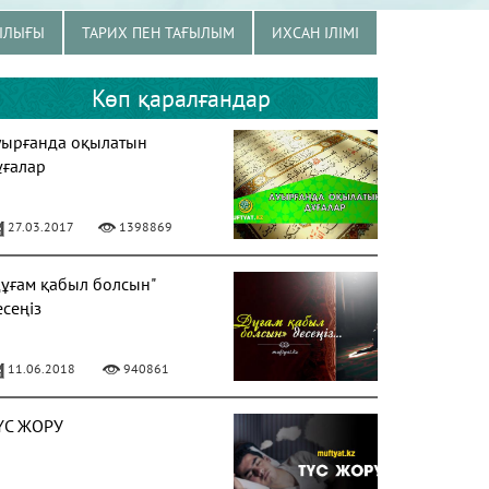
ЫЛЫҒЫ
ТАРИХ ПЕН ТАҒЫЛЫМ
ИХСАН ІЛІМІ
Көп қаралғандар
уырғанда оқылатын
ұғалар
27.03.2017
1398869
Дұғам қабыл болсын"
есеңіз
11.06.2018
940861
ҮС ЖОРУ