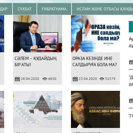
ЗДАР
СҰХБАТ
ҒИБРАТНАМА
ИСЛАМ ЖӘНЕ ОТБАСЫ ҚҰНД
А
д
СӘЛЕМ – ҚҰДАЙДЫҢ
ОРАЗА КЕЗІНДЕ ИНЕ
БІР АТЫ!
САЛДЫРУҒА БОЛА МА?
"
28.04.2020
4850
23.04.2020
31579
д
Т