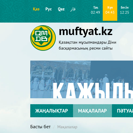
Таң
Күн
Бесін
Қаз
Рус
Qaz
قاز
02:49
04:43
12:25
muftyat.kz
Қазақстан мұсылмандары Діни
басқармасының ресми сайты
ЖАҢАЛЫҚТАР
МАҚАЛАЛАР
ПӘТУА
Басты бет
Мақалалар