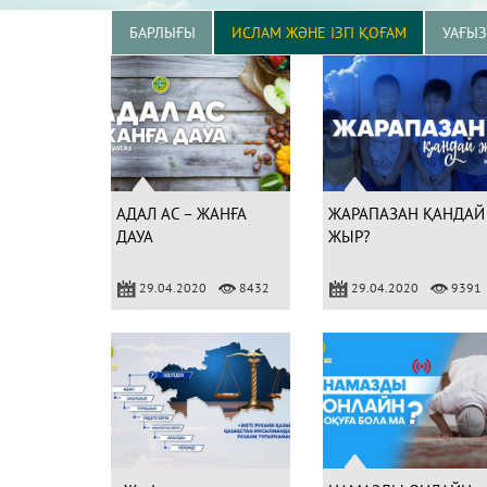
БАРЛЫҒЫ
ИСЛАМ ЖӘНЕ ІЗГІ ҚОҒАМ
УАҒЫ
АДАЛ АС – ЖАНҒА
ЖАРАПАЗАН ҚАНДАЙ
ДАУА
ЖЫР?
29.04.2020
8432
29.04.2020
9391