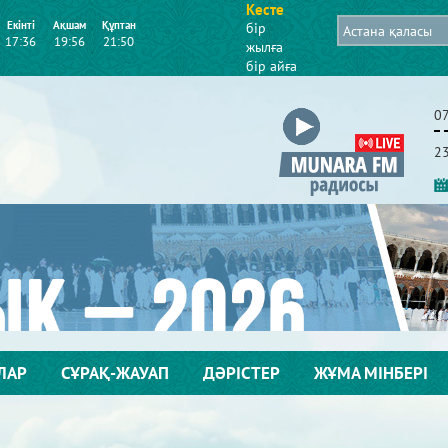
Кесте
Екінті
Ақшам
Құптан
бір
17:36
19:56
21:50
жылға
бір айға
0
2
ЛАР
СҰРАҚ-ЖАУАП
ДӘРІСТЕР
ЖҰМА МІНБЕРІ