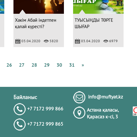
Т
о
бі
Хакім Абай індетпен
ТУЫСЫҢДЫ ТӨРГЕ
қалай күресті?
ШЫҒАР
03.04.2020
5820
03.04.2020
6979
Г
26
27
28
29
30
31
»
Байланыс
info@muftyat.kz
+7 7172 999 866
Астана қаласы,
Қарасаз к-сi, 3
+7 7172 999 865