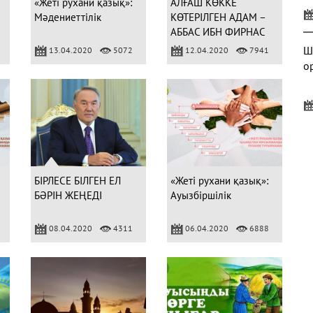
«Жеті рухани қазық»:
АЛҒАШ КӨККЕ
Мәдениеттілік
КӨТЕРІЛГЕН АДАМ –
АББАС ИБН ФИРНАС
Ш
13.04.2020
5072
12.04.2020
7941
о
Б
БІРЛЕСЕ БІЛГЕН ЕЛ
«Жеті рухани қазық»:
БӘРІН ЖЕҢЕДІ
Ауызбіршілік
08.04.2020
4311
06.04.2020
6888
А
м