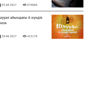
03.08.2017
670060
әууәл айындағы 6 күндік
раза
28.06.2017
415178
ЕРЕКЕЛІ БАРААТ ТҮНІ
06.04.2020
328649
лладан кешірім сұраудың
аңызы
31.07.2017
282188