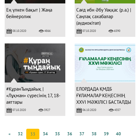
Ең үлкен бақыт | Жаңа
Сағд ибн Әбу Уаққас (р.а.) |
бейнеролик
Саңлақ сахабалар
(аудиокітап)
08.10.2020
07.10.2020
4866
6590
#ҚұранТыңдайық |
ЕЛОРДАДА ҚМДБ
«Лұқман» сүресінің 17, 18-
ҒҰЛАМАЛАР КЕҢЕСІНІҢ
аяттары
ХХVІ МӘЖІЛІСІ БАСТАЛДЫ
07.10.2020
06.10.2020
3927
4357
«
32
34
35
36
37
38
39
40
33