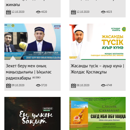
жинағы
12.10.2020
12.10.2020
4520
4023
Зекет беру мен оның
Жасанды түсік – ауыр күнә |
маңыздылығы | Ықылас
Жолдас Қоспақұлы
радиохабары ᴬᵁᴰᴵᴼ
09.10.2020
08.10.2020
3720
4749