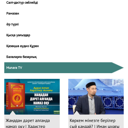
Салт-дәстүр сөйлейді
Рамазан
Әр түрлі
Қысқа уағыздар
Қазақша аудио Құран
Балаларға базарлық
Munara TV
Жаңадан дәрет алғанда
Көркем мінезге берілер
намаз оқу | Хадистер
сый қандай? | Иман шуағы