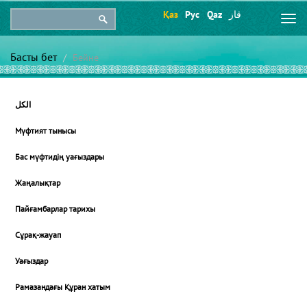
Қаз
Рус
Qaz
قاز
Togg
navi
Басты бет
Бейне
الكل
Мүфтият тынысы
Бас мүфтидің уағыздары
Жаңалықтар
Пайғамбарлар тарихы
Сұрақ-жауап
Уағыздар
Рамазандағы Құран хатым