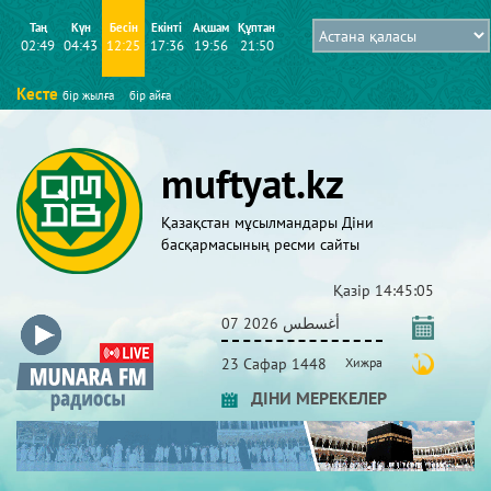
Таң
Күн
Бесін
Екінті
Ақшам
Құптан
02:49
04:43
12:25
17:36
19:56
21:50
Кесте
бір жылға
бір айға
muftyat.kz
Қазақстан мұсылмандары Діни
басқармасының ресми сайты
Қазір
14:45:05
07 أغسطس 2026
23 Сафар 1448
Хижра
ДІНИ МЕРЕКЕЛЕР