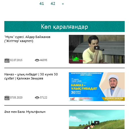
41
42
»
Көп қаралғандар
"Мүлк" сүресі. Айдар Байжанов
("Жігіттер" квартеті)
02.07.2015
46593
Намаз – ұлық ғибадат | 30 күнге 30
сұхбат | Қалижан Заңқоев
07.05.2020
37122
Әке мен Бала. Мультфильм