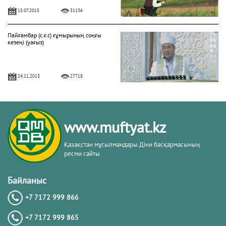
15.07.2015
31136
Пайғамбар (с.ғ.с) ғұмырының соңғы
кезеңі (уағыз)
24.11.2013
27718
"Фатиха" сүресі
www.muftyat.kz
11.04.2016
27160
Қазақстан мұсылмандары Діни басқармасының
ресми сайты
Жалқаулық - жат қылық | Қуаныш
АБИШЕВ
Байланыс
+7 7172 999 866
23.10.2015
26399
+7 7172 999 865