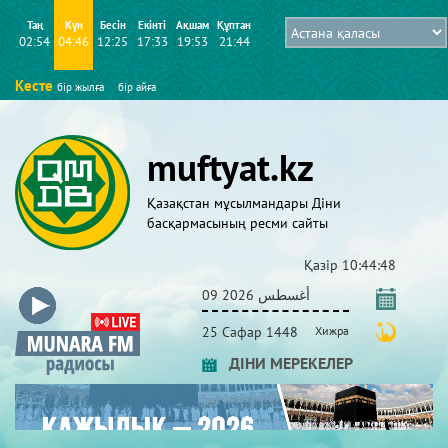
Таң
Күн
Бесін
Екінті
Ақшам
Құптан
02:54
04:46
12:25
17:33
19:53
21:44
Кесте
бір жылға
бір айға
muftyat.kz
Қазақстан мұсылмандары Діни
басқармасының ресми сайты
Қазір
10:44:49
09 أغسطس 2026
25 Сафар 1448
Хижра
ДІНИ МЕРЕКЕЛЕР