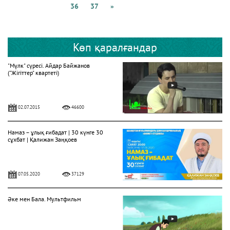
36
37
»
Көп қаралғандар
"Мүлк" сүресі. Айдар Байжанов
("Жігіттер" квартеті)
02.07.2015
46600
Намаз – ұлық ғибадат | 30 күнге 30
сұхбат | Қалижан Заңқоев
07.05.2020
37129
Әке мен Бала. Мультфильм