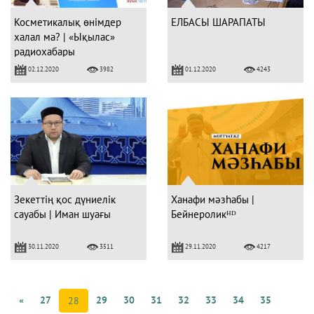
Косметикалық өнімдер
ЕЛБАСЫ ШАРАПАТЫ
халал ма? | «Ықылас»
радиохабары
02.12.2020
01.12.2020
3982
4243
Зекеттің қос дүниелік
Ханафи мәзһабы |
сауабы | Иман шуағы
Бейнероликᴴᴰ
30.11.2020
29.11.2020
3511
4217
«
27
29
30
31
32
33
34
35
28