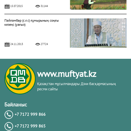
15.07.2015
31144
Пайғамбар (с.ғ.с) ғұмырының соңғы
кезеңі (уағыз)
24.11.2013
27724
"Фатиха" сүресі
www.muftyat.kz
11.04.2016
27174
Қазақстан мұсылмандары Діни басқармасының
ресми сайты
Жалқаулық - жат қылық | Қуаныш
АБИШЕВ
Байланыс
+7 7172 999 866
23.10.2015
26403
+7 7172 999 865