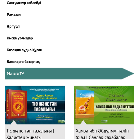
Салт-дәстүр сөйлейді
Рамазан
Әр түрлі
Қысқа уағыздар
Қазақша аудио Құран
Балаларға базарлық
Munara TV
Тіс және тән тазалығы |
Хамза ибн Әбдүлмүттәліп
Хадистер жинағы
(р.а.) | Саңлақ сахабалар