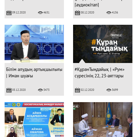
[аудиокітап]
09.12.2020
08.12.2020
4631
4136
Білім алудың артықшылығы
#ҚұранТыңдайық | «Рум»
| Иман шуағы
сүресінің 22, 23-аяттары
05.12.2020
02.12.2020
3473
3699