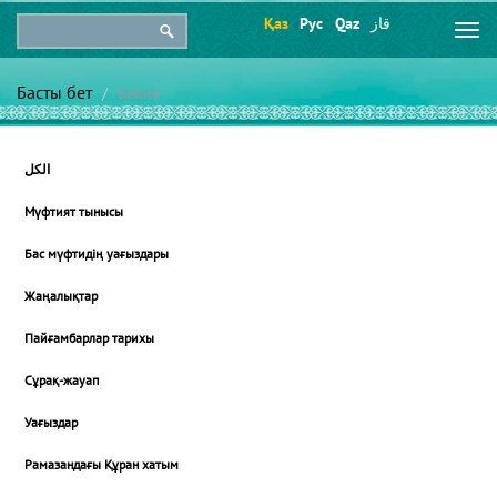
Қаз
Рус
Qaz
قاز
Togg
navi
Басты бет
Бейне
الكل
Мүфтият тынысы
Бас мүфтидің уағыздары
Жаңалықтар
Пайғамбарлар тарихы
Сұрақ-жауап
Уағыздар
Рамазандағы Құран хатым