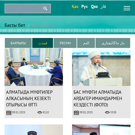
Қаз
Рус
Qaz
قاز
Togg
navi
Басты бет
Жаңалықтар
БАРЛЫҒЫ
قمدب
РЕСМИ
الەم
ەل جاڭالىقتارى
АЛМАТЫДА МҮФТИЛЕР
БАС МҮФТИ АЛМАТЫДА
АЛҚАСЫНЫҢ КЕЗЕКТІ
АРДАГЕР ИМАМДАРМЕН
ОТЫРЫСЫ ӨТТІ
КЕЗДЕСТІ (ФОТО)
09.01.2025
09.01.2025
8110
5538