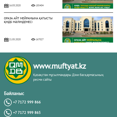
16.03.2020
185404
ОРАЗА АЙТ МЕЙРАМЫНА ҚАТЫСТЫ
ҚМДБ МӘЛІМДЕМЕСІ
21.05.2020
167027
БИЫЛ РАМАЗАН АЙЫ 13 СӘУІРДЕ
БАСТАЛАДЫ (ФОТО)
www.muftyat.kz
02.04.2021
158026
Қазақстан мұсылмандары Діни басқармасының
ресми сайты
3 МАМЫРДАН БАСТАП ЖҰМА
НАМАЗЫН ОҚУҒА РЕСМИ РҰҚСАТ
Байланыс
БЕРІЛДІ (ФОТО)
+7 7172 999 866
02.05.2021
150309
+7 7172 999 865