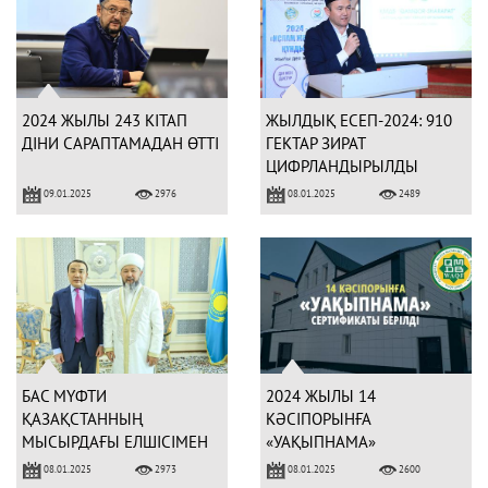
2024 ЖЫЛЫ 243 КІТАП
ЖЫЛДЫҚ ЕСЕП-2024: 910
ДІНИ САРАПТАМАДАН ӨТТІ
ГЕКТАР ЗИРАТ
ЦИФРЛАНДЫРЫЛДЫ
09.01.2025
08.01.2025
2976
2489
БАС МҮФТИ
2024 ЖЫЛЫ 14
ҚАЗАҚСТАННЫҢ
КӘСІПОРЫНҒА
МЫСЫРДАҒЫ ЕЛШІСІМЕН
«УАҚЫПНАМА»
КЕЗДЕСТІ
СЕРТИФИКАТЫ БЕРІЛДІ
08.01.2025
08.01.2025
2973
2600