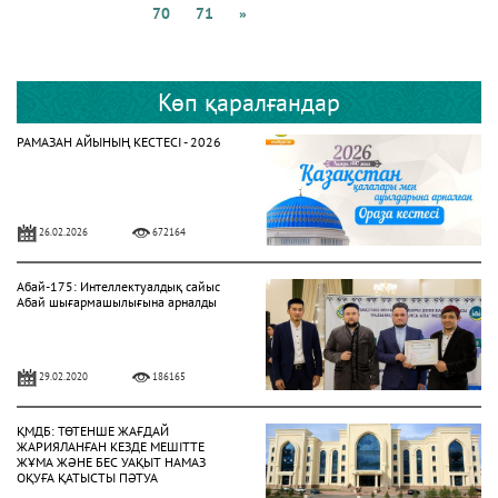
70
71
»
Көп қаралғандар
РАМАЗАН АЙЫНЫҢ КЕСТЕСІ - 2026
26.02.2026
672164
Абай-175: Интеллектуалдық сайыс
Абай шығармашылығына арналды
29.02.2020
186165
ҚМДБ: ТӨТЕНШЕ ЖАҒДАЙ
ЖАРИЯЛАНҒАН КЕЗДЕ МЕШІТТЕ
ЖҰМА ЖӘНЕ БЕС УАҚЫТ НАМАЗ
ОҚУҒА ҚАТЫСТЫ ПӘТУА