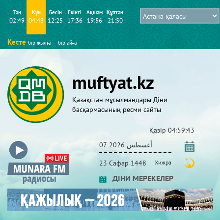
Таң
Күн
Бесін
Екінті
Ақшам
Құптан
02:49
04:43
12:25
17:36
19:56
21:50
Кесте
бір жылға
бір айға
muftyat.kz
Қазақстан мұсылмандары Діни
басқармасының ресми сайты
Қазір
04:59:44
07 أغسطس 2026
23 Сафар 1448
Хижра
ДІНИ МЕРЕКЕЛЕР