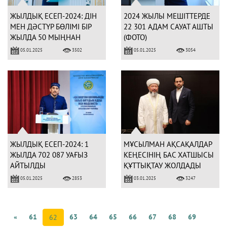
ЖЫЛДЫҚ ЕСЕП-2024: ДІН
2024 ЖЫЛЫ МЕШІТТЕРДЕ
МЕН ДӘСТҮР БӨЛІМІ БІР
22 301 АДАМ САУАТ АШТЫ
ЖЫЛДА 50 МЫҢНАН
(ФОТО)
АСТАМ ІС-ШАРА
05.01.2025
05.01.2025
3502
3054
ҰЙЫМДАСТЫРДЫ
ЖЫЛДЫҚ ЕСЕП-2024: 1
МҰСЫЛМАН АҚСАҚАЛДАР
ЖЫЛДА 702 087 УАҒЫЗ
КЕҢЕСІНІҢ БАС ХАТШЫСЫ
АЙТЫЛДЫ
ҚҰТТЫҚТАУ ЖОЛДАДЫ
05.01.2025
03.01.2025
2853
3247
«
61
63
64
65
66
67
68
69
62