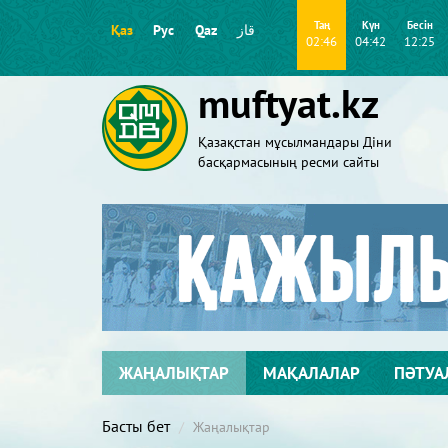
Таң
Күн
Бесін
Қаз
Рус
Qaz
قاز
02:46
04:42
12:25
muftyat.kz
Қазақстан мұсылмандары Діни
басқармасының ресми сайты
ЖАҢАЛЫҚТАР
МАҚАЛАЛАР
ПӘТУА
Басты бет
Жаңалықтар