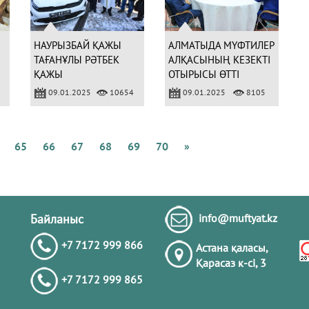
Қ
А
Б
НАУРЫЗБАЙ ҚАЖЫ
АЛМАТЫДА МҮФТИЛЕР
ТАҒАНҰЛЫ РӘТБЕК
АЛҚАСЫНЫҢ КЕЗЕКТІ
ҚАЖЫ
ОТЫРЫСЫ ӨТТІ
І
НЫСАНБАЙҰЛЫНА
09.01.2025
10654
09.01.2025
8105
Қ
ЖАҢА АВТОКӨЛІК
М
КІЛТІН ТАБЫСТАДЫ
Б
К
65
66
67
68
69
70
»
А
Ж
Қ
Байланыс
info@muftyat.kz
+7 7172 999 866
Астана қаласы,
Қарасаз к-сi, 3
+7 7172 999 865