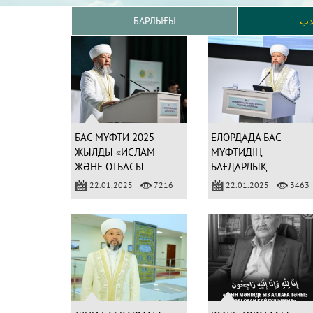
БАРЛЫҒЫ
دب
БАС МҮФТИ 2025
ЕЛОРДАДА БАС
ЖЫЛДЫ «ИСЛАМ
МҮФТИДІҢ
ЖӘНЕ ОТБАСЫ
БАҒДАРЛЫҚ
ҚҰНДЫЛЫҒЫ» ЖЫЛЫ
БАЯНДАМАСЫ
22.01.2025
7216
22.01.2025
3463
ДЕП ЖАРИЯЛАДЫ
БАСТАЛДЫ (ФОТО)
(ФОТО)