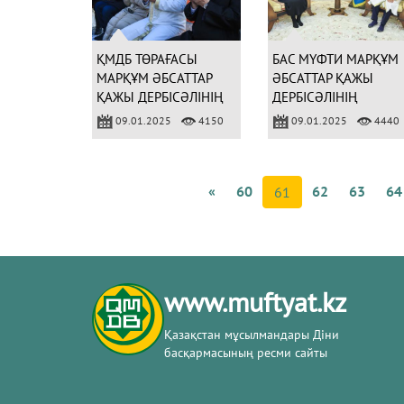
ҚМДБ ТӨРАҒАСЫ
БАС МҮФТИ МАРҚҰМ
МАРҚҰМ ӘБСАТТАР
ӘБСАТТАР ҚАЖЫ
ҚАЖЫ ДЕРБІСӘЛІНІҢ
ДЕРБІСӘЛІНІҢ
РУХЫНА ҚҰРАН
ОТБАСЫМЕН КЕЗДЕСТ
09.01.2025
4150
09.01.2025
4440
БАҒЫШТАДЫ
«
60
62
63
64
61
www.muftyat.kz
Қазақстан мұсылмандары Діни
басқармасының ресми сайты