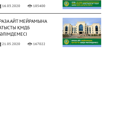
АҚЫТ НАМАЗ ОҚУҒА
16.03.2020
185400
АТЫСТЫ ПӘТУА
РАЗА АЙТ МЕЙРАМЫНА
АТЫСТЫ ҚМДБ
ӘЛІМДЕМЕСІ
21.05.2020
167022
ИЫЛ РАМАЗАН АЙЫ 13
ӘУІРДЕ БАСТАЛАДЫ
ФОТО)
02.04.2021
158021
 МАМЫРДАН БАСТАП
ҰМА НАМАЗЫН ОҚУҒА
ЕСМИ РҰҚСАТ БЕРІЛДІ
ФОТО)
02.05.2021
150305