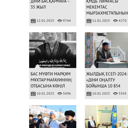
ДІНИ БАСҚАРМАҒА –
ҚМДБ ТӨРАҒАСЫ
35 ЖЫЛ
МЕКЕМТАС
МЫРЗАХМЕТҰЛЫНЫ
ОТБАСЫНА КӨҢІЛ
12.01.2025
9744
11.01.2025
4270
АЙТТЫ
БАС МҮФТИ МАРҚҰМ
ЖЫЛДЫҚ ЕСЕП-2024:
МҰХТАР МАҒАУИННІҢ
«ДІНИ ОҢАЛТУ
ОТБАСЫНА КӨҢІЛ
БОЙЫНША 10 854
АЙТТЫ
ЫҚПАЛ ЕТУ АКЦИЯС
10.01.2025
3496
10.01.2025
3345
ЖАСАЛДЫ