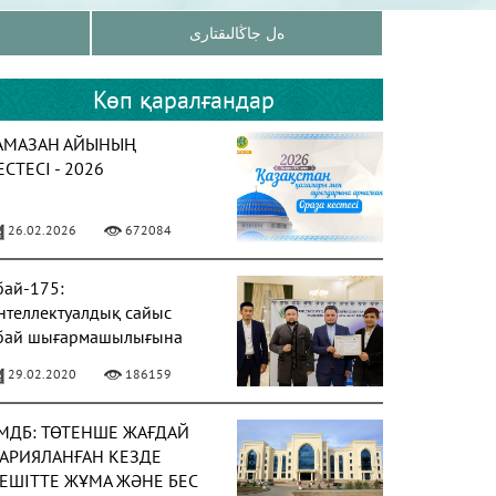
ەل جاڭالىقتارى
Көп қаралғандар
АМАЗАН АЙЫНЫҢ
ЕСТЕСІ - 2026
26.02.2026
672084
бай-175:
нтеллектуалдық сайыс
бай шығармашылығына
рналды
29.02.2020
186159
МДБ: ТӨТЕНШЕ ЖАҒДАЙ
АРИЯЛАНҒАН КЕЗДЕ
ЕШІТТЕ ЖҰМА ЖӘНЕ БЕС