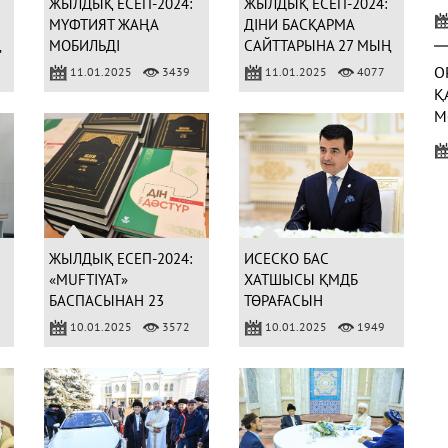
ЖЫЛДЫҚ ЕСЕП-2024:
ЖЫЛДЫҚ ЕСЕП-2024:
У
МҮФТИЯТ ЖАҢА
ДІНИ БАСҚАРМА
Қ
Ң
МОБИЛЬДІ
САЙТТАРЫНА 27 МЫҢ
ҚОСЫМШАЛАРДЫ ІСКЕ
КОНТЕНТ
О
11.01.2025
3439
11.01.2025
4077
ҚОСТЫ
ЖАРИЯЛАНДЫ
Қ
М
Б
С
(
ЖЫЛДЫҚ ЕСЕП-2024:
ИСЕСКО БАС
«MUFTIYAT»
ХАТШЫСЫ ҚМДБ
БАСПАСЫНАН 23
ТӨРАҒАСЫН
Ы
КІТАП ЖАРЫҚ КӨРДІ
ҚҰТТЫҚТАДЫ
10.01.2025
3572
10.01.2025
1949
3
Ж
Р
(