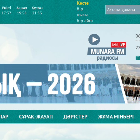
Кесте
Екінті
Ақшам
Құптан
бір
17:37
19:58
21:53
жылға
бір айға
2
ЛАР
СҰРАҚ-ЖАУАП
ДӘРІСТЕР
ЖҰМА МІНБЕРІ