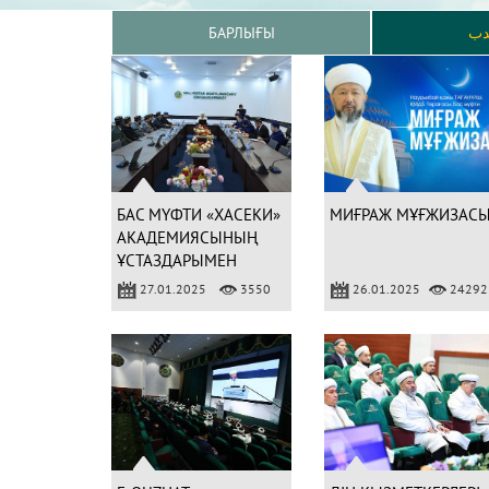
БАРЛЫҒЫ
دب
БАС МҮФТИ «ХАСЕКИ»
МИҒРАЖ МҰҒЖИЗАС
АКАДЕМИЯСЫНЫҢ
ҰСТАЗДАРЫМЕН
СҰХБАТТАСТЫ
27.01.2025
3550
26.01.2025
24292