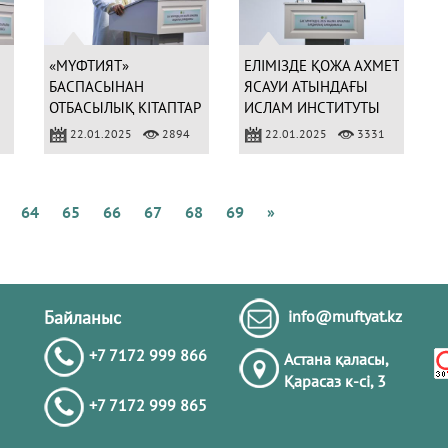
Қ
А
Б
«МҮФТИЯТ»
ЕЛІМІЗДЕ ҚОЖА АХМЕТ
БАСПАСЫНАН
ЯСАУИ АТЫНДАҒЫ
ОТБАСЫЛЫҚ КІТАПТАР
ИСЛАМ ИНСТИТУТЫ
ЖАРЫҚ КӨРЕДІ
АШЫЛАДЫ
22.01.2025
2894
22.01.2025
3331
Қ
І
М
Б
К
64
65
66
67
68
69
»
А
Ж
Қ
Байланыс
info@muftyat.kz
+7 7172 999 866
Астана қаласы,
Қарасаз к-сi, 3
+7 7172 999 865