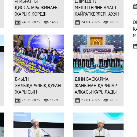
«ҒИБРАТТЫ
ЕЛІМІЗДІҢ
У
ҚИССАЛАР» ЖИНАҒЫ
МЕШІТТЕРІНЕ АЛАШ
Қ
ЖАРЫҚ КӨРЕДІ
ҚАЙРАТКЕРЛЕРІ, АХУН-
ИШАНДАРДЫҢ ЕСІМІ
О
24.01.2025
3453
24.01.2025
3868
БЕРІЛЕДІ
Қ
М
Б
С
(
БИЫЛ ІІ
ДІНИ БАСҚАРМА
ХАЛЫҚАРАЛЫҚ ҚҰРАН
ЖАНЫНАН ҚАРИЛАР
ЖАРЫСЫН
АЛҚАСЫ ҚҰРЫЛАДЫ
ҰЙЫМДАСТЫРАМЫЗ
23.01.2025
3179
23.01.2025
3855
3
Ж
Р
(