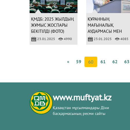
ҚМДБ: 2025 ЖЫЛДЫҢ
ҚҰРАННЫҢ
ЖҰМЫС ЖОСПАРЫ
МАҒЫНАЛЫҚ
БЕКІТІЛДІ (ФОТО)
АУДАРМАСЫ МЕН
ТҮСІНДІРМЕСІ АНА
23.01.2025
4990
23.01.2025
4085
ТІЛІМІЗДЕ ӘЗІРЛЕНЕД
«
59
61
62
63
60
www.muftyat.kz
Қазақстан мұсылмандары Діни
басқармасының ресми сайты