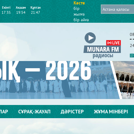
Кесте
Екінті
Ақшам
Құптан
бір
17:35
19:54
21:47
жылға
бір айға
2
ЛАР
СҰРАҚ-ЖАУАП
ДӘРІСТЕР
ЖҰМА МІНБЕРІ