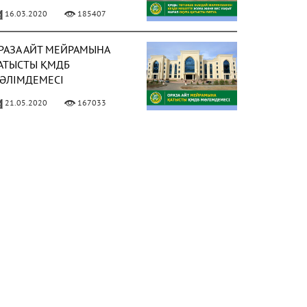
АҚЫТ НАМАЗ ОҚУҒА
16.03.2020
185407
АТЫСТЫ ПӘТУА
РАЗА АЙТ МЕЙРАМЫНА
АТЫСТЫ ҚМДБ
ӘЛІМДЕМЕСІ
21.05.2020
167033
ИЫЛ РАМАЗАН АЙЫ 13
ӘУІРДЕ БАСТАЛАДЫ
ФОТО)
02.04.2021
158029
 МАМЫРДАН БАСТАП
ҰМА НАМАЗЫН ОҚУҒА
ЕСМИ РҰҚСАТ БЕРІЛДІ
ФОТО)
02.05.2021
150311