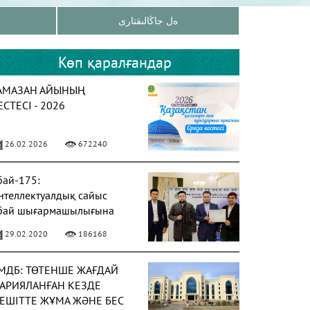
ەل جاڭالىقتارى
Көп қаралғандар
АМАЗАН АЙЫНЫҢ
ЕСТЕСІ - 2026
26.02.2026
672240
бай-175:
нтеллектуалдық сайыс
бай шығармашылығына
рналды
29.02.2020
186168
МДБ: ТӨТЕНШЕ ЖАҒДАЙ
АРИЯЛАНҒАН КЕЗДЕ
ЕШІТТЕ ЖҰМА ЖӘНЕ БЕС