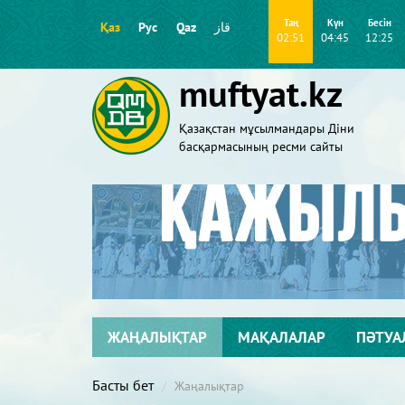
Таң
Күн
Бесін
Қаз
Рус
Qaz
قاز
02:51
04:45
12:25
muftyat.kz
Қазақстан мұсылмандары Діни
басқармасының ресми сайты
ЖАҢАЛЫҚТАР
МАҚАЛАЛАР
ПӘТУА
Басты бет
Жаңалықтар