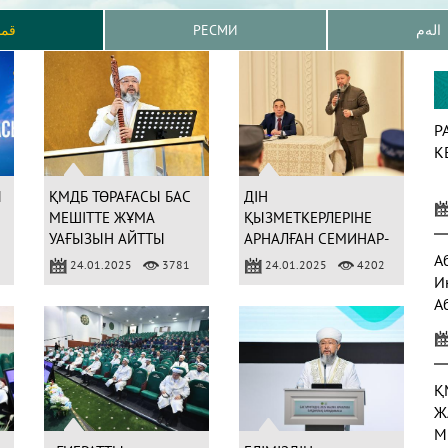
قم
РЕСМИ
الەم
Р
К
Ы
ҚМДБ ТӨРАҒАСЫ БАС
ДІН
МЕШІТТЕ ЖҰМА
ҚЫЗМЕТКЕРЛЕРІНЕ
УАҒЫЗЫН АЙТТЫ
АРНАЛҒАН СЕМИНАР-
ТРЕНИНГ ӨТТІ
А
24.01.2025
3781
24.01.2025
4202
И
А
а
Қ
Ж
М