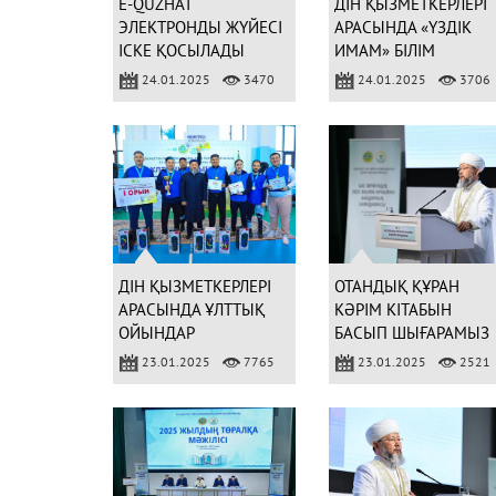
E-QUZHAT
ДІН ҚЫЗМЕТКЕРЛЕРІ
ЭЛЕКТРОНДЫ ЖҮЙЕСІ
АРАСЫНДА «ҮЗДІК
ІСКЕ ҚОСЫЛАДЫ
ИМАМ» БІЛІМ
САЙЫСЫН ӨТКІЗЕМІЗ
24.01.2025
3470
24.01.2025
3706
ДІН ҚЫЗМЕТКЕРЛЕРІ
ОТАНДЫҚ ҚҰРАН
АРАСЫНДА ҰЛТТЫҚ
КӘРІМ КІТАБЫН
ОЙЫНДАР
БАСЫП ШЫҒАРАМЫЗ
СПАРТАКИАДАСЫ ӨТТІ
23.01.2025
7765
23.01.2025
2521