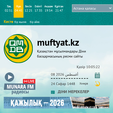
Таң
Күн
Бесін
Екінті
Ақшам
Құптан
02:51
04:45
12:25
17:35
19:54
21:47
Кесте
бір жылға
бір айға
muftyat.kz
Қазақстан мұсылмандары Діни
басқармасының ресми сайты
Қазір
10:05:23
08 أغسطس 2026
24 Сафар 1448
Хижра
ДІНИ МЕРЕКЕЛЕР