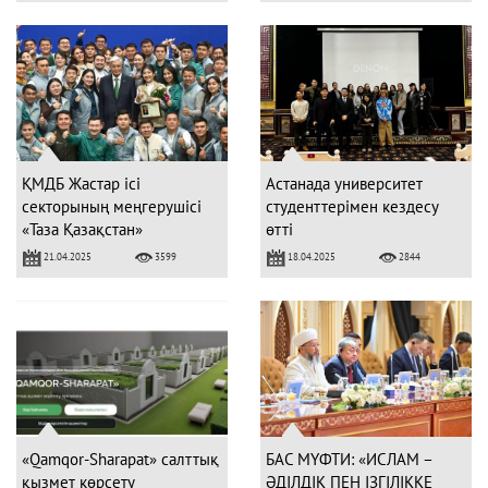
ҚМДБ Жастар ісі
Астанада университет
секторының меңгерушісі
студенттерімен кездесу
«Таза Қазақстан»
өтті
экологиялық фестиваліне
21.04.2025
18.04.2025
3599
2844
қатысты
«Qamqor-Sharapat» салттық
БАС МҮФТИ: «ИСЛАМ –
қызмет көрсету
ӘДІЛДІК ПЕН ІЗГІЛІККЕ