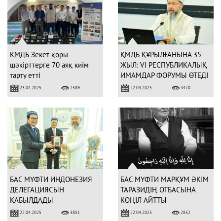
ҚМДБ Зекет қоры
ҚМДБ ҚҰРЫЛҒАНЫНА 35
шәкірттерге 70 аяқ киім
ЖЫЛ: VI РЕСПУБЛИКАЛЫҚ
тарту етті
ИМАМДАР ФОРУМЫ ӨТЕДІ
23.04.2025
22.04.2025
2589
4470
БАС МҮФТИ ИНДОНЕЗИЯ
БАС МҮФТИ МАРҚҰМ ӘКІМ
ДЕЛЕГАЦИЯСЫН
ТАРАЗИДІҢ ОТБАСЫНА
ҚАБЫЛДАДЫ
КӨҢІЛ АЙТТЫ
22.04.2025
22.04.2025
3851
2852