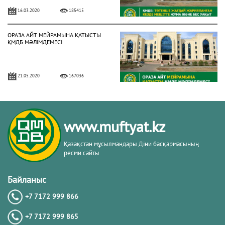
16.03.2020
185415
ОРАЗА АЙТ МЕЙРАМЫНА ҚАТЫСТЫ
ҚМДБ МӘЛІМДЕМЕСІ
21.05.2020
167036
БИЫЛ РАМАЗАН АЙЫ 13 СӘУІРДЕ
БАСТАЛАДЫ (ФОТО)
www.muftyat.kz
02.04.2021
158032
Қазақстан мұсылмандары Діни басқармасының
ресми сайты
3 МАМЫРДАН БАСТАП ЖҰМА
НАМАЗЫН ОҚУҒА РЕСМИ РҰҚСАТ
Байланыс
БЕРІЛДІ (ФОТО)
+7 7172 999 866
02.05.2021
150312
+7 7172 999 865