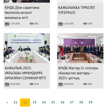
ҚМДБ Діни сараптама
ҚАЖЫЛЫҚҚА ТІРКЕЛІП
бөлімінің кезекті
ҮЛГЕРІҢІЗ!
жиналысы өтті
11.04.2025
11.04.2025
2861
5104
ҚАЖЫЛЫҚ-2025:
ҚМДБ Жастар ісі секторы
УАҒЫЗШЫ-ИМАМДАРҒА
«Қазақстан жастары –
АРНАЛҒАН СЕМИНАР ӨТТІ
2025» ұлттық
баяндамасының жобасын
10.04.2025
10.04.2025
4149
3640
талқылауға қатысты
«
51
53
54
55
56
57
58
59
52