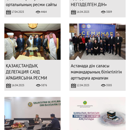
орталығының ресми сайты
НЕГІЗДЕЛГЕН ДІН»
іске қосылды
17.04.2025
16.04.2025
4464
3889
ҚАЗАҚСТАНДЫҚ
Астанада дін саласы
ДЕЛЕГАЦИЯ САУД
мамандарының біліктілігін
АРАБИЯСЫНА РЕСМИ
арттыруға арналған
САПАРМЕН БАРДЫ
семинар өтті
16.04.2025
12.04.2025
5876
3585