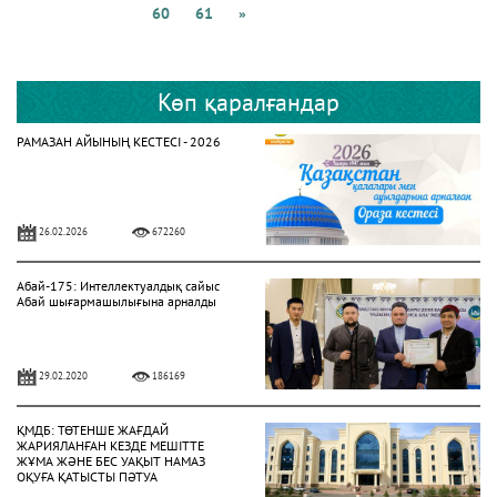
60
61
»
Көп қаралғандар
РАМАЗАН АЙЫНЫҢ КЕСТЕСІ - 2026
26.02.2026
672260
Абай-175: Интеллектуалдық сайыс
Абай шығармашылығына арналды
29.02.2020
186169
ҚМДБ: ТӨТЕНШЕ ЖАҒДАЙ
ЖАРИЯЛАНҒАН КЕЗДЕ МЕШІТТЕ
ЖҰМА ЖӘНЕ БЕС УАҚЫТ НАМАЗ
ОҚУҒА ҚАТЫСТЫ ПӘТУА