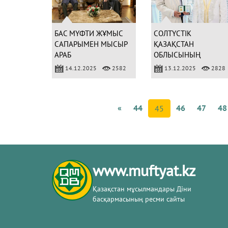
БАС МҮФТИ ЖҰМЫС
СОЛТҮСТІК
САПАРЫМЕН МЫСЫР
ҚАЗАҚСТАН
АРАБ
ОБЛЫСЫНЫҢ
РЕСПУБЛИКАСЫНА
ИМАМДАРЫ
14.12.2025
2582
13.12.2025
2828
КЕЛДІ
МЕРЕКЕЛІК
МЕДАЛЬМЕН
МАРАПАТТАЛДЫ
«
44
46
47
48
45
www.muftyat.kz
Қазақстан мұсылмандары Діни
басқармасының ресми сайты