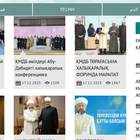
قم
РЕСМИ
الەم
Р
К
ай
ҚМДБ өкілдері Абу-
ҚМДБ ТӨРАҒАСЫНА
Дабидегі халықаралық
ХАЛЫҚАРАЛЫҚ
конференцияға
ФОРУМДА МАРАПАТ
қатысты
ТАБЫСТАЛДЫ
А
17.12.2025
1509
17.12.2025
1867
И
А
а
Қ
Ж
М