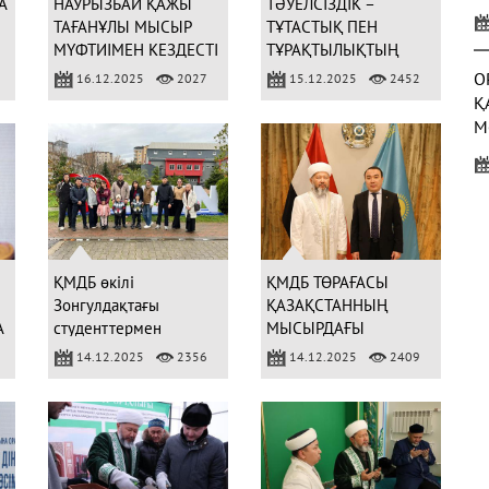
А
НАУРЫЗБАЙ ҚАЖЫ
ТӘУЕЛСІЗДІК –
У
ТАҒАНҰЛЫ МЫСЫР
ТҰТАСТЫҚ ПЕН
Қ
МҮФТИІМЕН КЕЗДЕСТІ
ТҰРАҚТЫЛЫҚТЫҢ
АЛТЫН АРҚАУЫ
О
16.12.2025
2027
15.12.2025
2452
Қ
М
Б
С
(
ҚМДБ өкілі
ҚМДБ ТӨРАҒАСЫ
Зонгулдақтағы
ҚАЗАҚСТАННЫҢ
А
студенттермен
МЫСЫРДАҒЫ
жүздесті
ЕЛШІСІМЕН КЕЗДЕСТІ
14.12.2025
2356
14.12.2025
2409
3
Ж
Р
(