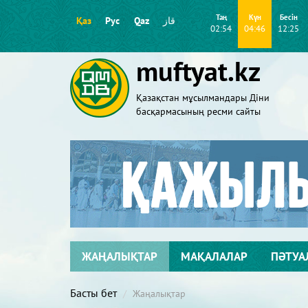
Таң
Күн
Бесін
Қаз
Рус
Qaz
قاز
02:54
04:46
12:25
muftyat.kz
Қазақстан мұсылмандары Діни
басқармасының ресми сайты
ЖАҢАЛЫҚТАР
МАҚАЛАЛАР
ПӘТУА
Басты бет
Жаңалықтар