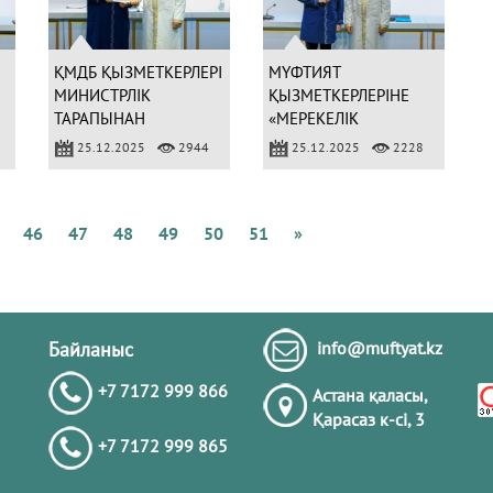
Қ
А
Б
ҚМДБ ҚЫЗМЕТКЕРЛЕРІ
МҮФТИЯТ
МИНИСТРЛІК
ҚЫЗМЕТКЕРЛЕРІНЕ
ТАРАПЫНАН
«МЕРЕКЕЛІК
МАРАПАТТАЛДЫ
МЕДАЛЬДАР»
25.12.2025
2944
25.12.2025
2228
Қ
ТАБЫСТАЛДЫ
М
Б
К
46
47
48
49
50
51
»
А
Ж
Қ
Байланыс
info@muftyat.kz
+7 7172 999 866
Астана қаласы,
Қарасаз к-сi, 3
+7 7172 999 865