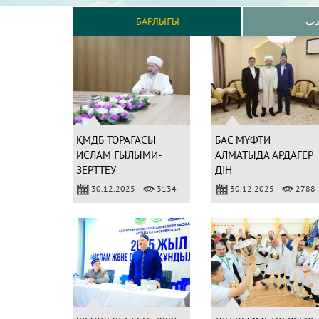
БАРЛЫҒЫ
دب
ҚМДБ ТӨРАҒАСЫ
БАС МҮФТИ
ИСЛАМ ҒЫЛЫМИ-
АЛМАТЫДА АРДАГЕР
ЗЕРТТЕУ
ДІН
ИНСТИТУТЫНЫҢ
ҚЫЗМЕТКЕРЛЕРІМЕН
30.12.2025
3134
30.12.2025
2788
ЖҰМЫСЫМЕН
КЕЗДЕСТІ
ТАНЫСТЫ