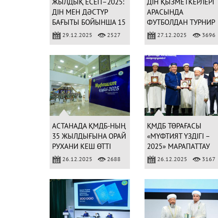
ЖЫЛДЫҚ ЕСЕП–2025:
ДІН ҚЫЗМЕТКЕРЛЕРІ
ДІН МЕН ДӘСТҮР
АРАСЫНДА
БАҒЫТЫ БОЙЫНША 15
ФУТБОЛДАН ТУРНИР
321 ІС-ШАРА
ӨТТІ
29.12.2025
2527
27.12.2025
3696
ҰЙЫМДАСТЫРЫЛДЫ
АСТАНАДА ҚМДБ-НЫҢ
ҚМДБ ТӨРАҒАСЫ
35 ЖЫЛДЫҒЫНА ОРАЙ
«МҮФТИЯТ ҮЗДІГІ –
РУХАНИ КЕШ ӨТТІ
2025» МАРАПАТТАУ
ШАРАСЫНА ҚАТЫСТ
26.12.2025
2688
26.12.2025
3167