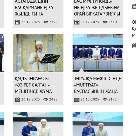
АСТАНАДА ДІНИ
БАС МҮФТИ ҚМДБ-
У
БАСҚАРМАНЫҢ 35
НЫҢ 35 ЖЫЛДЫҒЫНА
Қ
ЖЫЛДЫҒЫНА
ОРАЙ БІРҚАТАР ЗИЯЛЫ
АРНАЛҒАН АРНАЙЫ
ҚАУЫМ ӨКІЛДЕРІН
О
26.12.2025
2399
26.12.2025
2310
КІТАПТЫҢ ТҰСАУЫ
МАРАПАТТАДЫ
Қ
КЕСІЛДІ
М
Б
С
(
ҚМДБ ТӨРАҒАСЫ
ТӨРАЛҚА МӘЖІЛІСІНДЕ
«ӘЗІРЕТ СҰЛТАН»
«MUFTIYAT»
МЕШІТІНДЕ ЖҰМА
БАСПАСЫНЫҢ ЖАҢА
Ы
НАМАЗЫН ЖҮРГІЗДІ
КІТАПТАРЫ
26.12.2025
2428
26.12.2025
2172
3
ТАНЫСТЫРЫЛДЫ
Ж
Р
(