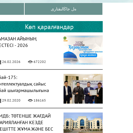
ەل جاڭالىقتارى
Көп қаралғандар
АМАЗАН АЙЫНЫҢ
ЕСТЕСІ - 2026
26.02.2026
672202
бай-175:
нтеллектуалдық сайыс
бай шығармашылығына
рналды
29.02.2020
186165
МДБ: ТӨТЕНШЕ ЖАҒДАЙ
АРИЯЛАНҒАН КЕЗДЕ
ЕШІТТЕ ЖҰМА ЖӘНЕ БЕС