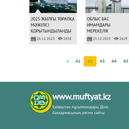
2025 ЖЫЛҒЫ ТӨРАЛҚА
ОБЛЫС БАС
МӘЖІЛІСІ
ИМАМДАРЫ
ҚОРЫТЫНДЫЛАНДЫ
МЕРЕКЕЛІК
МЕДАЛЬМЕН
26.12.2025
2838
25.12.2025
2629
МАРАПАТТАЛДЫ
«
41
43
44
45
42
www.muftyat.kz
Қазақстан мұсылмандары Діни
басқармасының ресми сайты