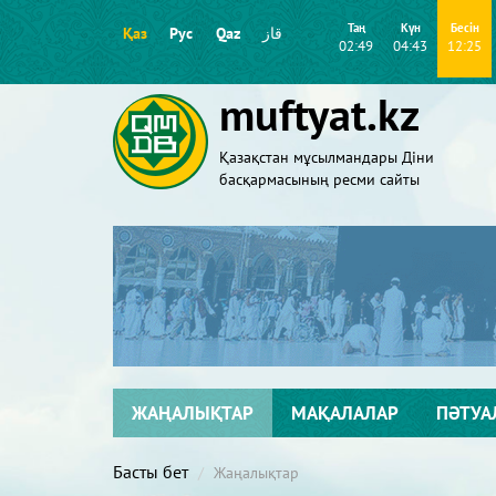
Таң
Күн
Бесін
Қаз
Рус
Qaz
قاز
02:49
04:43
12:25
muftyat.kz
Қазақстан мұсылмандары Діни
басқармасының ресми сайты
ЖАҢАЛЫҚТАР
МАҚАЛАЛАР
ПӘТУА
Басты бет
Жаңалықтар