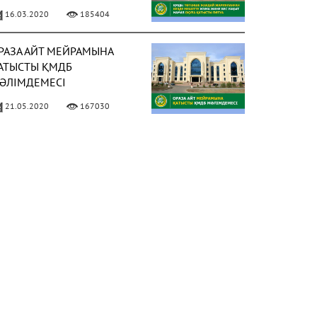
АҚЫТ НАМАЗ ОҚУҒА
16.03.2020
185404
АТЫСТЫ ПӘТУА
РАЗА АЙТ МЕЙРАМЫНА
АТЫСТЫ ҚМДБ
ӘЛІМДЕМЕСІ
21.05.2020
167030
ИЫЛ РАМАЗАН АЙЫ 13
ӘУІРДЕ БАСТАЛАДЫ
ФОТО)
02.04.2021
158028
 МАМЫРДАН БАСТАП
ҰМА НАМАЗЫН ОҚУҒА
ЕСМИ РҰҚСАТ БЕРІЛДІ
ФОТО)
02.05.2021
150310