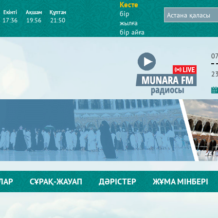
Кесте
Екінті
Ақшам
Құптан
бір
17:36
19:56
21:50
жылға
бір айға
2
ЛАР
СҰРАҚ-ЖАУАП
ДӘРІСТЕР
ЖҰМА МІНБЕРІ