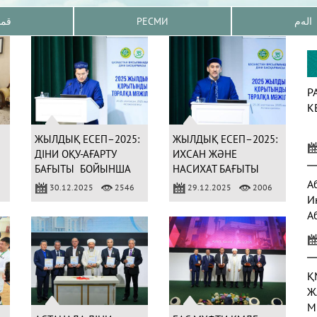
قم
РЕСМИ
الەم
Р
К
ЖЫЛДЫҚ ЕСЕП–2025:
ЖЫЛДЫҚ ЕСЕП–2025:
ДІНИ ОҚУ-АҒАРТУ
ИХСАН ЖӘНЕ
БАҒЫТЫ БОЙЫНША
НАСИХАТ БАҒЫТЫ
АТҚАРЫЛҒАН
БОЙЫНША 7 371
А
30.12.2025
2546
29.12.2025
2006
ЖҰМЫСТАР
УАҒЫЗ-НАСИХАТ
И
ЖАРИЯЛАНДЫ
А
а
Қ
Ж
М