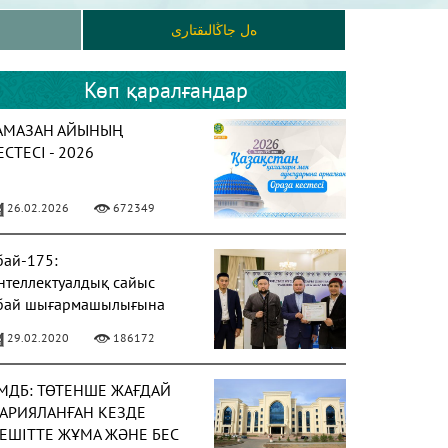
ەل جاڭالىقتارى
Көп қаралғандар
АМАЗАН АЙЫНЫҢ
ЕСТЕСІ - 2026
26.02.2026
672349
бай-175:
нтеллектуалдық сайыс
бай шығармашылығына
рналды
29.02.2020
186172
МДБ: ТӨТЕНШЕ ЖАҒДАЙ
АРИЯЛАНҒАН КЕЗДЕ
ЕШІТТЕ ЖҰМА ЖӘНЕ БЕС