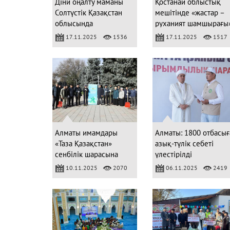
Діни оңалту маманы
Қостанай облыстық
Солтүстік Қазақстан
мешітінде «жастар –
облысында
руханият шамшырағы
кездесуі өтті
17.11.2025
1536
17.11.2025
1517
Алматы имамдары
Алматы: 1800 отбасығ
«Таза Қазақстан»
азық-түлік себеті
сенбілік шарасына
үлестірілді
қатысты
10.11.2025
2070
06.11.2025
2419