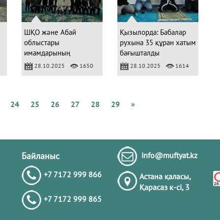
Қ
А
Б
ШҚО және Абай
Қызылорда: Бабалар
облыстары
рухына 35 құран хатым
имамдарының
бағышталды
бірлескен жиыны өтті
28.10.2025
1650
28.10.2025
1614
Қ
М
Б
К
24
25
26
27
28
29
»
А
Ж
Қ
Байланыс
info@muftyat.kz
+7 7172 999 866
Астана қаласы,
Қарасаз к-сi, 3
+7 7172 999 865