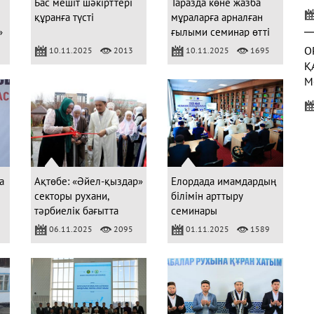
Бас мешіт шәкірттері
Таразда көне жазба
У
құранға түсті
мұраларға арналған
Қ
»
ғылыми семинар өтті
О
10.11.2025
2013
10.11.2025
1695
Қ
М
Б
С
(
а
Ақтөбе: «Әйел-қыздар»
Елордада имамдардың
секторы рухани,
білімін арттыру
тәрбиелік бағытта
семинары
бірнеше шаралар
ұйымдастырылды
06.11.2025
2095
01.11.2025
1589
3
өткізді
Ж
Р
(