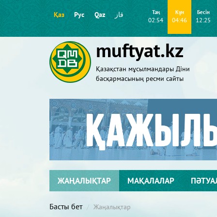
Таң
Күн
Бесін
Қаз
Рус
Qaz
قاز
02:54
04:46
12:25
muftyat.kz
Қазақстан мұсылмандары Діни
басқармасының ресми сайты
ЖАҢАЛЫҚТАР
МАҚАЛАЛАР
ПӘТУА
Басты бет
Жаңалықтар