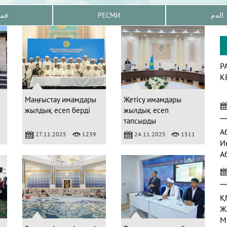
قم
РЕСМИ
الەم
Р
К
Маңғыстау имамдары
Жетісу имамдары
жылдық есеп берді
жылдық есеп
тапсырды
А
27.11.2025
1239
24.11.2025
1511
И
А
а
Қ
Ж
М