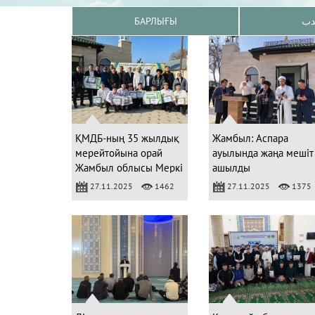
БАРЛЫҒЫ
دب
ҚМДБ-ның 35 жылдық
Жамбыл: Аспара
мерейтойына орай
ауылында жаңа мешіт
Жамбыл облысы Меркі
ашылды
ауданында Құран
27.11.2025
1462
27.11.2025
1375
жарысы өтті