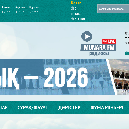
Кесте
Екінті
Ақшам
Құптан
бір
17:33
19:53
21:44
жылға
бір айға
2
ЛАР
СҰРАҚ-ЖАУАП
ДӘРІСТЕР
ЖҰМА МІНБЕРІ