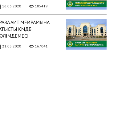
АҚЫТ НАМАЗ ОҚУҒА
16.03.2020
185419
АТЫСТЫ ПӘТУА
РАЗА АЙТ МЕЙРАМЫНА
АТЫСТЫ ҚМДБ
ӘЛІМДЕМЕСІ
21.05.2020
167041
ИЫЛ РАМАЗАН АЙЫ 13
ӘУІРДЕ БАСТАЛАДЫ
ФОТО)
02.04.2021
158038
 МАМЫРДАН БАСТАП
ҰМА НАМАЗЫН ОҚУҒА
ЕСМИ РҰҚСАТ БЕРІЛДІ
ФОТО)
02.05.2021
150318