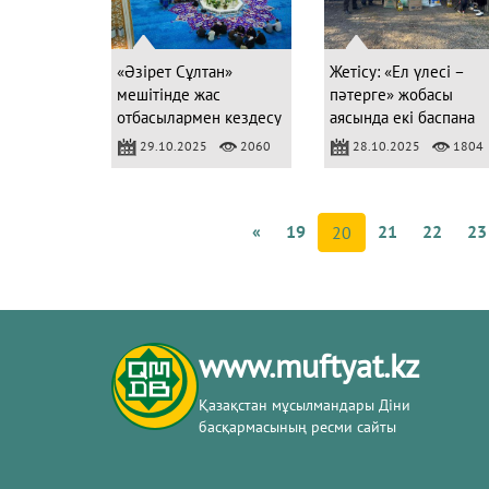
«Әзірет Сұлтан»
Жетісу: «Ел үлесі –
мешітінде жас
пәтерге» жобасы
отбасылармен кездесу
аясында екі баспана
өтті
кілттері табысталды
29.10.2025
2060
28.10.2025
1804
«
19
21
22
23
20
www.muftyat.kz
Қазақстан мұсылмандары Діни
басқармасының ресми сайты